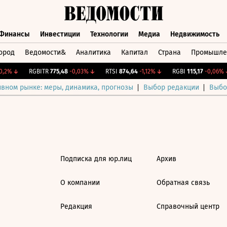
Финансы
Инвестиции
Технологии
Медиа
Недвижимость
ород
Ведомости&
Аналитика
Капитал
Страна
Промышле
а
Финансы
Инвестиции
Технологии
Медиа
Недвижимос
,2%
↓
RGBITR
775,48
-0,03%
↓
RTSI
874,64
-1,12%
↓
RGBI
115,17
-0,06%
↓
ивном рынке: меры, динамика, прогнозы
Выбор редакции
Выбо
Подписка для юр.лиц
Архив
О компании
Обратная связь
Редакция
Справочный центр