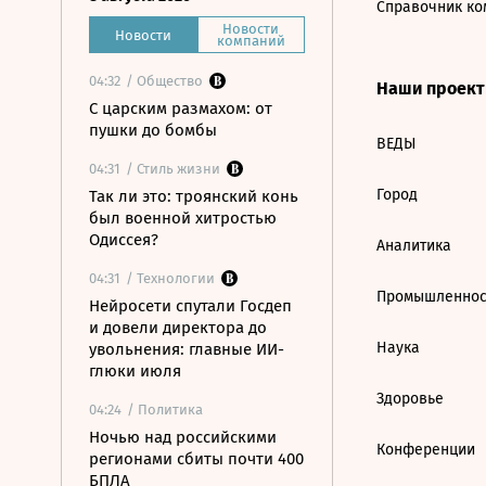
Справочник ко
Новости
Новости
компаний
04:32
/ Общество
Наши проек
С царским размахом: от
пушки до бомбы
ВЕДЫ
04:31
/ Стиль жизни
Город
Так ли это: троянский конь
был военной хитростью
Одиссея?
Аналитика
04:31
/ Технологии
Промышленнос
Нейросети спутали Госдеп
и довели директора до
Наука
увольнения: главные ИИ-
глюки июля
Здоровье
04:24
/ Политика
Ночью над российскими
Конференции
регионами сбиты почти 400
БПЛА