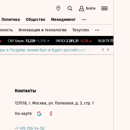
Войти
Политика
Общество
Менеджмент
нность
Инновации и технологии
Техуспех
ть
Политика
Общество
Менеджмент
CNY Бирж.
12,239
+1,31%
↑
IMOEX
2 281,31
-0,2%
↓
RGBITR
775,48
-0,03
ры в Госдуму: каким был и будет российский парламент
Война н
Контакты
127018, г. Москва, ул. Полковая, д. 3, стр. 1
На карте
+7 495 956-34-58