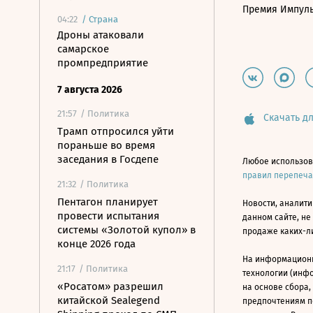
Премия Импул
04:22
/
Страна
Дроны атаковали
самарское
промпредприятие
7 августа 2026
21:57
/ Политика
Скачать дл
Трамп отпросился уйти
пораньше во время
заседания в Госдепе
Любое использов
правил перепеч
21:32
/ Политика
Пентагон планирует
Новости, аналити
провести испытания
данном сайте, не
системы «Золотой купол» в
продаже каких-л
конце 2026 года
На информацион
21:17
/ Политика
технологии (инф
«Росатом» разрешил
на основе сбора,
китайской Sealegend
предпочтениям п