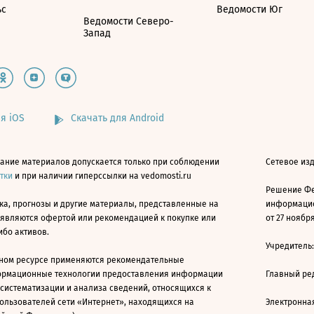
ьс
Ведомости Юг
Ведомости Северо-
Запад
я iOS
Скачать для Android
ание материалов допускается только при соблюдении
Сетевое изд
атки
и при наличии гиперссылки на vedomosti.ru
Решение Фе
ка, прогнозы и другие материалы, представленные на
информацио
 являются офертой или рекомендацией к покупке или
от 27 ноября
ибо активов.
Учредитель
ном ресурсе применяются рекомендательные
ормационные технологии предоставления информации
Главный ре
 систематизации и анализа сведений, относящихся к
ользователей сети «Интернет», находящихся на
Электронна