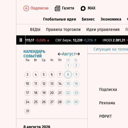
Подписка
Газета
MAX
Глобальные идеи
Бизнес
Экономика
ВЕДЫ
Правила торговли
Идеи управления
Г
Глобальные идеи
Бизнес
Экономик
,12%
↓
RGBI
115,17
-0,06%
↓
CNY Бирж.
12,239
+1,31%
↑
IMOEX
2 281,31
-0
Ситуация на топл
КАЛЕНДАРЬ
Август
СОБЫТИЙ
Пн
Вт
Ср
Чт
Пт
Сб
Вс
1
2
3
4
5
6
7
8
9
10
11
12
13
14
15
16
Подписка
17
18
19
20
21
22
23
24
25
26
27
28
29
30
Реклама
31
РФРИТ
8 августа 2026