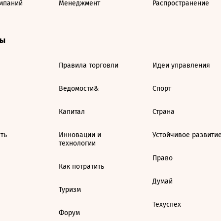
мпаний
Менеджмент
Распространение
ты
Правила торговли
Идеи управления
Ведомости&
Спорт
Капитал
Страна
ть
Инновации и
Устойчивое развити
технологии
Право
Как потратить
Думай
Туризм
Техуспех
Форум