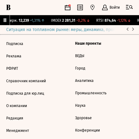
Войти
NY Бирж.
12,239
+1,31%
↑
IMOEX
2 281,31
-0,2%
↓
RTSI
874,64
-1,12%
↓
R
Ситуация на топливном рынке: меры, динамика, прогнозы
Выб
Наши проекты
Подписка
ВЕДЫ
Реклама
Город
РФРИТ
Аналитика
Справочник компаний
Промышленность
Подписка для юр.лиц
Наука
О компании
Здоровье
Редакция
Конференции
Менеджмент