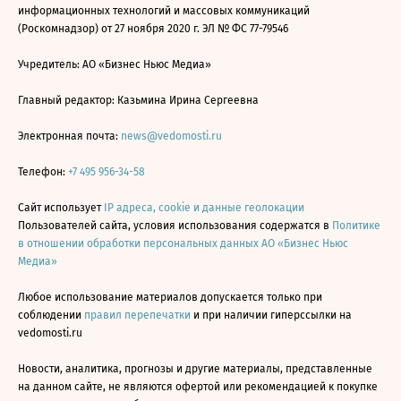
информационных технологий и массовых коммуникаций
(Роскомнадзор) от 27 ноября 2020 г. ЭЛ № ФС 77-79546
Учредитель: АО «Бизнес Ньюс Медиа»
Главный редактор: Казьмина Ирина Сергеевна
Электронная почта:
news@vedomosti.ru
Телефон:
+7 495 956-34-58
Сайт использует
IP адреса, cookie и данные геолокации
Пользователей сайта, условия использования содержатся в
Политике
в отношении обработки персональных данных АО «Бизнес Ньюс
Медиа»
Любое использование материалов допускается только при
соблюдении
правил перепечатки
и при наличии гиперссылки на
vedomosti.ru
Новости, аналитика, прогнозы и другие материалы, представленные
на данном сайте, не являются офертой или рекомендацией к покупке