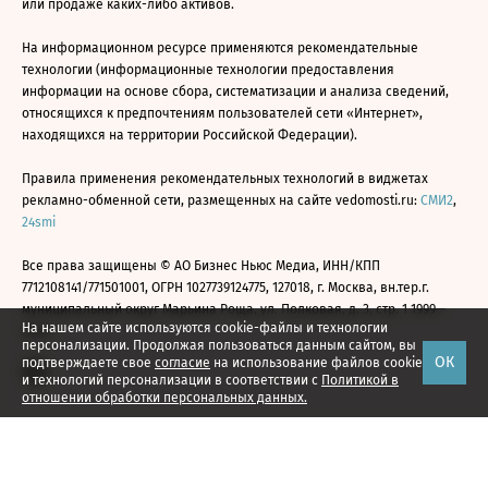
или продаже каких-либо активов.
На информационном ресурсе применяются рекомендательные
технологии (информационные технологии предоставления
информации на основе сбора, систематизации и анализа сведений,
относящихся к предпочтениям пользователей сети «Интернет»,
находящихся на территории Российской Федерации).
Правила применения рекомендательных технологий в виджетах
рекламно-обменной сети, размещенных на сайте vedomosti.ru:
СМИ2
,
24smi
Все права защищены © АО Бизнес Ньюс Медиа, ИНН/КПП
7712108141/771501001, ОГРН 1027739124775, 127018, г. Москва, вн.тер.г.
муниципальный округ Марьина Роща, ул. Полковая, д. 3, стр. 1 1999—
На нашем сайте используются cookie-файлы и технологии
2026
персонализации. Продолжая пользоваться данным сайтом, вы
ОК
подтверждаете свое
согласие
на использование файлов cookie
и технологий персонализации в соответствии с
Политикой в
отношении обработки персональных данных.