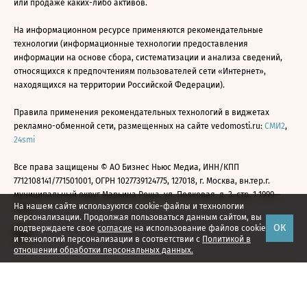
или продаже каких-либо активов.
На информационном ресурсе применяются рекомендательные
технологии (информационные технологии предоставления
информации на основе сбора, систематизации и анализа сведений,
относящихся к предпочтениям пользователей сети «Интернет»,
находящихся на территории Российской Федерации).
Правила применения рекомендательных технологий в виджетах
рекламно-обменной сети, размещенных на сайте vedomosti.ru:
СМИ2
,
24smi
Все права защищены © АО Бизнес Ньюс Медиа, ИНН/КПП
7712108141/771501001, ОГРН 1027739124775, 127018, г. Москва, вн.тер.г.
муниципальный округ Марьина Роща, ул. Полковая, д. 3, стр. 1 1999—
На нашем сайте используются cookie-файлы и технологии
2026
персонализации. Продолжая пользоваться данным сайтом, вы
ОК
подтверждаете свое
согласие
на использование файлов cookie
и технологий персонализации в соответствии с
Политикой в
отношении обработки персональных данных.