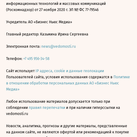
информационных технологий и массовых коммуникаций
(Роскомнадзор) от 27 ноября 2020 г. ЭЛ № ФС 77-79546
Учредитель: АО «Бизнес Ньюс Медиа»
Главный редактор: Казьмина Ирина Сергеевна
Электронная почта:
news@vedomosti.ru
Телефон:
+7 495 956-34-58
Сайт использует
IP адреса, cookie и данные геолокации
Пользователей сайта, условия использования содержатся в
Политике
в отношении обработки персональных данных АО «Бизнес Ньюс
Медиа»
Любое использование материалов допускается только при
соблюдении
правил перепечатки
и при наличии гиперссылки на
vedomosti.ru
Новости, аналитика, прогнозы и другие материалы, представленные
на данном сайте, не являются офертой или рекомендацией к покупке