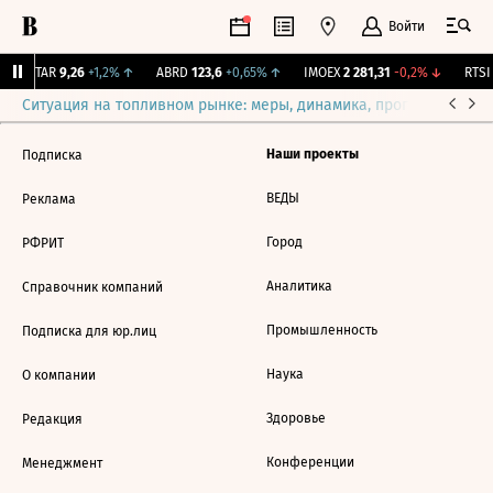
Войти
UTAR
9,26
+1,2%
↑
ABRD
123,6
+0,65%
↑
IMOEX
2 281,31
-0,2%
↓
RTSI
8
Ситуация на топливном рынке: меры, динамика, прогнозы
Выб
Наши проекты
Подписка
ВЕДЫ
Реклама
Город
РФРИТ
Аналитика
Справочник компаний
Промышленность
Подписка для юр.лиц
Наука
О компании
Здоровье
Редакция
Конференции
Менеджмент