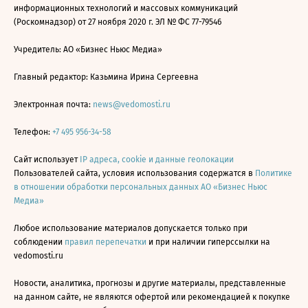
информационных технологий и массовых коммуникаций
(Роскомнадзор) от 27 ноября 2020 г. ЭЛ № ФС 77-79546
Учредитель: АО «Бизнес Ньюс Медиа»
Главный редактор: Казьмина Ирина Сергеевна
Электронная почта:
news@vedomosti.ru
Телефон:
+7 495 956-34-58
Сайт использует
IP адреса, cookie и данные геолокации
Пользователей сайта, условия использования содержатся в
Политике
в отношении обработки персональных данных АО «Бизнес Ньюс
Медиа»
Любое использование материалов допускается только при
соблюдении
правил перепечатки
и при наличии гиперссылки на
vedomosti.ru
Новости, аналитика, прогнозы и другие материалы, представленные
на данном сайте, не являются офертой или рекомендацией к покупке