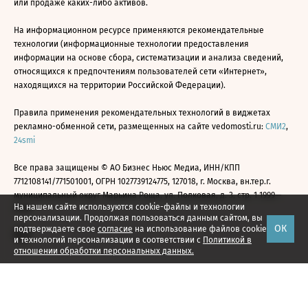
или продаже каких-либо активов.
На информационном ресурсе применяются рекомендательные
технологии (информационные технологии предоставления
информации на основе сбора, систематизации и анализа сведений,
относящихся к предпочтениям пользователей сети «Интернет»,
находящихся на территории Российской Федерации).
Правила применения рекомендательных технологий в виджетах
рекламно-обменной сети, размещенных на сайте vedomosti.ru:
СМИ2
,
24smi
Все права защищены © АО Бизнес Ньюс Медиа, ИНН/КПП
7712108141/771501001, ОГРН 1027739124775, 127018, г. Москва, вн.тер.г.
муниципальный округ Марьина Роща, ул. Полковая, д. 3, стр. 1 1999—
На нашем сайте используются cookie-файлы и технологии
2026
персонализации. Продолжая пользоваться данным сайтом, вы
ОК
подтверждаете свое
согласие
на использование файлов cookie
и технологий персонализации в соответствии с
Политикой в
отношении обработки персональных данных.