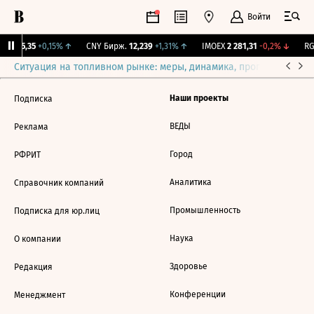
Войти
BI
115,35
+0,15%
↑
CNY Бирж.
12,239
+1,31%
↑
IMOEX
2 281,31
-0,2%
↓
RG
Ситуация на топливном рынке: меры, динамика, прогнозы
Выб
Наши проекты
Подписка
ВЕДЫ
Реклама
Город
РФРИТ
Аналитика
Справочник компаний
Промышленность
Подписка для юр.лиц
Наука
О компании
Здоровье
Редакция
Конференции
Менеджмент