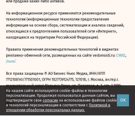
или продаже каких-либо активов.
На информационном ресурсе применяются рекомендательные
технологии (информационные технологии предоставления
информации на основе сбора, систематизации и анализа сведений,
относящихся к предпочтениям пользователей сети «Интернет»,
находящихся на территории Российской Федерации).
Правила применения рекомендательных технологий в виджетах
рекламно-обменной сети, размещенных на сайте vedomosti.ru:
СМИ2
,
24smi
Все права защищены © АО Бизнес Ньюс Медиа, ИНН/КПП
7712108141/771501001, ОГРН 1027739124775, 127018, г. Москва, вн.тер.г.
муниципальный округ Марьина Роща, ул. Полковая, д. 3, стр. 1 1999—
На нашем сайте используются cookie-файлы и технологии
2026
персонализации. Продолжая пользоваться данным сайтом, вы
ОК
подтверждаете свое
согласие
на использование файлов cookie
и технологий персонализации в соответствии с
Политикой в
отношении обработки персональных данных.