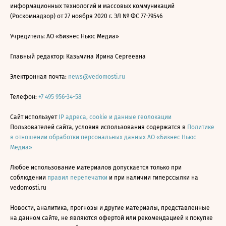
информационных технологий и массовых коммуникаций
(Роскомнадзор) от 27 ноября 2020 г. ЭЛ № ФС 77-79546
Учредитель: АО «Бизнес Ньюс Медиа»
Главный редактор: Казьмина Ирина Сергеевна
Электронная почта:
news@vedomosti.ru
Телефон:
+7 495 956-34-58
Сайт использует
IP адреса, cookie и данные геолокации
Пользователей сайта, условия использования содержатся в
Политике
в отношении обработки персональных данных АО «Бизнес Ньюс
Медиа»
Любое использование материалов допускается только при
соблюдении
правил перепечатки
и при наличии гиперссылки на
vedomosti.ru
Новости, аналитика, прогнозы и другие материалы, представленные
на данном сайте, не являются офертой или рекомендацией к покупке