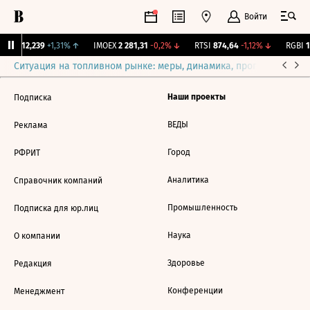
Войти
ирж.
12,239
+1,31%
↑
IMOEX
2 281,31
-0,2%
↓
RTSI
874,64
-1,12%
↓
RGBI
11
Ситуация на топливном рынке: меры, динамика, прогнозы
Выб
Наши проекты
Подписка
ВЕДЫ
Реклама
Город
РФРИТ
Аналитика
Справочник компаний
Промышленность
Подписка для юр.лиц
Наука
О компании
Здоровье
Редакция
Конференции
Менеджмент