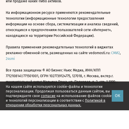
или продаже каких-либо активов.
На информационном ресурсе применяются рекомендательные
технологии (информационные технологии предоставления
информации на основе сбора, систематизации и анализа сведений,
относящихся к предпочтениям пользователей сети «Интернет»,
находящихся на территории Российской Федерации).
Правила применения рекомендательных технологий в виджетах
рекламно-обменной сети, размещенных на сайте vedomosti.ru:
СМИ2
,
24smi
Все права защищены © АО Бизнес Ньюс Медиа, ИНН/КПП
7712108141/771501001, ОГРН 1027739124775, 127018, г. Москва, вн.тер.г.
муниципальный округ Марьина Роща, ул. Полковая, д. 3, стр. 1 1999—
На нашем сайте используются cookie-файлы и технологии
2026
персонализации. Продолжая пользоваться данным сайтом, вы
ОК
подтверждаете свое
согласие
на использование файлов cookie
и технологий персонализации в соответствии с
Политикой в
отношении обработки персональных данных.