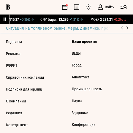
Войти
RGBI
115,37
+0,16%
↑
CNY Бирж.
12,239
+1,31%
↑
IMOEX
2 281,31
-0,2%
↓
Ситуация на топливном рынке: меры, динамика, прогнозы
Выб
Наши проекты
Подписка
ВЕДЫ
Реклама
Город
РФРИТ
Аналитика
Справочник компаний
Промышленность
Подписка для юр.лиц
Наука
О компании
Здоровье
Редакция
Конференции
Менеджмент