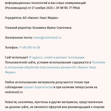
информационных технологий и массовых коммуникаций
(Роскомнадзор) от 27 ноября 2020 г. ЭЛ № ФС 77-79546
Учредитель: АО «Бизнес Ньюс Медиа»
Главный редактор: Казьмина Ирина Сергеевна
Электронная почта:
news@vedomosti.ru
Телефон:
+7 495 956-34-58
Сайт использует
IP адреса, cookie и данные геолокации
Пользователей сайта, условия использования содержатся в
Политике
в отношении обработки персональных данных АО «Бизнес Ньюс
Медиа»
Любое использование материалов допускается только при
соблюдении
правил перепечатки
и при наличии гиперссылки на
vedomosti.ru
Новости, аналитика, прогнозы и другие материалы, представленные
на данном сайте, не являются офертой или рекомендацией к покупке