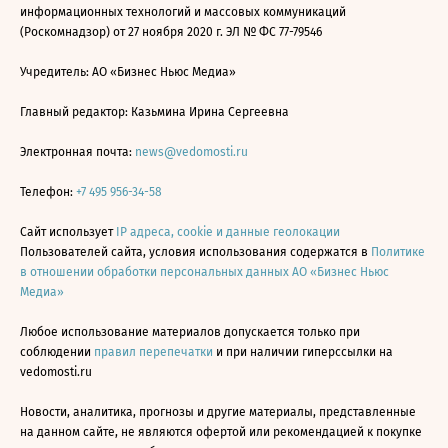
информационных технологий и массовых коммуникаций
(Роскомнадзор) от 27 ноября 2020 г. ЭЛ № ФС 77-79546
Учредитель: АО «Бизнес Ньюс Медиа»
Главный редактор: Казьмина Ирина Сергеевна
Электронная почта:
news@vedomosti.ru
Телефон:
+7 495 956-34-58
Сайт использует
IP адреса, cookie и данные геолокации
Пользователей сайта, условия использования содержатся в
Политике
в отношении обработки персональных данных АО «Бизнес Ньюс
Медиа»
Любое использование материалов допускается только при
соблюдении
правил перепечатки
и при наличии гиперссылки на
vedomosti.ru
Новости, аналитика, прогнозы и другие материалы, представленные
на данном сайте, не являются офертой или рекомендацией к покупке