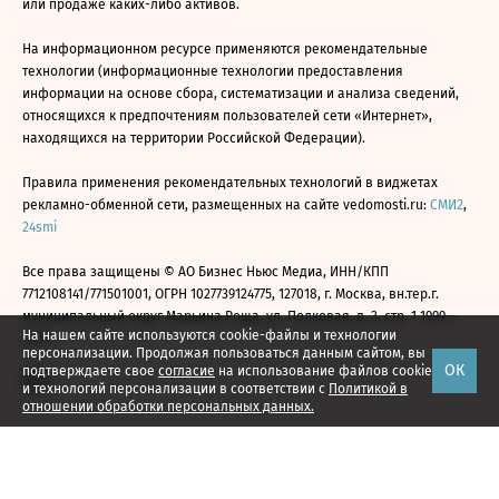
или продаже каких-либо активов.
На информационном ресурсе применяются рекомендательные
технологии (информационные технологии предоставления
информации на основе сбора, систематизации и анализа сведений,
относящихся к предпочтениям пользователей сети «Интернет»,
находящихся на территории Российской Федерации).
Правила применения рекомендательных технологий в виджетах
рекламно-обменной сети, размещенных на сайте vedomosti.ru:
СМИ2
,
24smi
Все права защищены © АО Бизнес Ньюс Медиа, ИНН/КПП
7712108141/771501001, ОГРН 1027739124775, 127018, г. Москва, вн.тер.г.
муниципальный округ Марьина Роща, ул. Полковая, д. 3, стр. 1 1999—
На нашем сайте используются cookie-файлы и технологии
2026
персонализации. Продолжая пользоваться данным сайтом, вы
ОК
подтверждаете свое
согласие
на использование файлов cookie
и технологий персонализации в соответствии с
Политикой в
отношении обработки персональных данных.