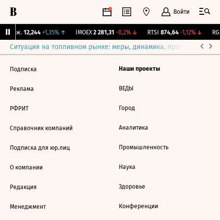
Войти
Y Бирж.
12,244
+1,35%
↑
IMOEX
2 281,31
-0,2%
↓
RTSI
874,64
-1,12%
↓
RGB
Ситуация на топливном рынке: меры, динамика, прогнозы
Выб
Наши проекты
Подписка
ВЕДЫ
Реклама
Город
РФРИТ
Аналитика
Справочник компаний
Промышленность
Подписка для юр.лиц
Наука
О компании
Здоровье
Редакция
Конференции
Менеджмент