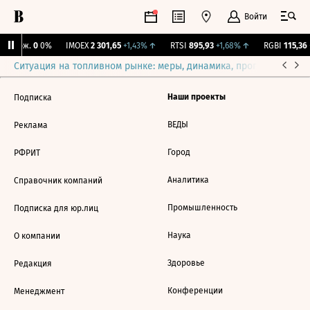
Войти
Y Бирж.
0
0%
IMOEX
2 301,65
+1,43%
↑
RTSI
895,93
+1,68%
↑
RGBI
115,36
+
Ситуация на топливном рынке: меры, динамика, прогнозы
Выб
Наши проекты
Подписка
ВЕДЫ
Реклама
Город
РФРИТ
Аналитика
Справочник компаний
Промышленность
Подписка для юр.лиц
Наука
О компании
Здоровье
Редакция
Конференции
Менеджмент