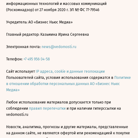
информационных технологий и массовых коммуникаций
(Роскомнадзор) от 27 ноября 2020 г. ЭЛ № ФС 77-79546
Учредитель: АО «Бизнес Ньюс Медиа»
Главный редактор: Казьмина Ирина Сергеевна
Электронная почта:
news@vedomosti.ru
Телефон:
+7 495 956-34-58
Сайт использует
IP адреса, cookie и данные геолокации
Пользователей сайта, условия использования содержатся в
Политике
в отношении обработки персональных данных АО «Бизнес Ньюс
Медиа»
Любое использование материалов допускается только при
соблюдении
правил перепечатки
и при наличии гиперссылки на
vedomosti.ru
Новости, аналитика, прогнозы и другие материалы, представленные
на данном сайте, не являются офертой или рекомендацией к покупке