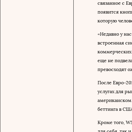
связанное с Е
появится кнопк
которую челов
«Недавно у на
встроенная си
коммерческих 
еще не подвела
превосходят о
После Евро-20
услугах для ры
американском 
беттинга в СШ
Кроме того, W
для себя, так 