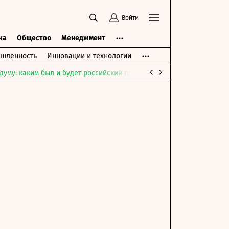
Войти
ка
Общество
Менеджмент
шленность
Инновации и технологии
думу: каким был и будет российский парламент
Война на Ближне