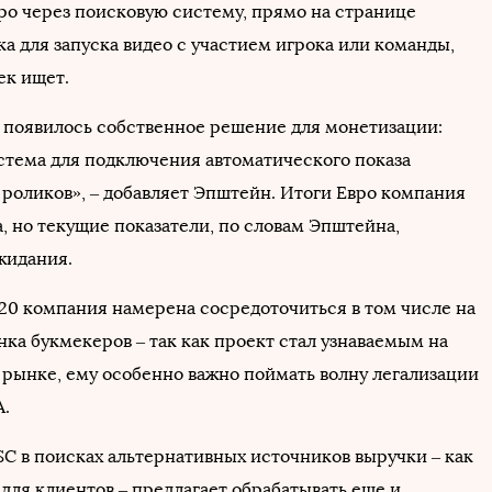
вро через поисковую систему, прямо на странице
а для запуска видео с участием игрока или команды,
ек ищет.
с появилось собственное решение для монетизации:
стема для подключения автоматического показа
роликов», – добавляет Эпштейн. Итоги Евро компания
, но текущие показатели, по словам Эпштейна,
жидания.
20 компания намерена сосредоточиться в том числе на
нка букмекеров – так как проект стал узнаваемым на
рынке, ему особенно важно поймать волну легализации
А.
SC в поисках альтернативных источников выручки – как
и для клиентов – предлагает обрабатывать еще и