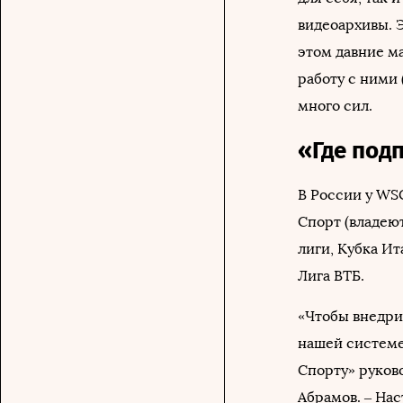
видеоархивы. 
этом давние ма
работу с ними
много сил.
«Где под
В России у WS
Спорт (владею
лиги, Кубка Ит
Лига ВТБ.
«Чтобы внедри
нашей системе
Спорту» руков
Абрамов. – На