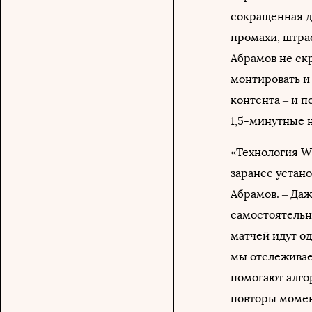
сокращенная д
промахи, штраф
Абрамов не ск
монтировать и
контента – и 
1,5-минутные н
«Технология WS
заранее устан
Абрамов. – Да
самостоятельно
матчей идут од
мы отслеживае
помогают алго
повторы момен