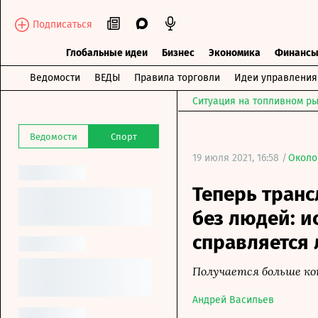
Подписаться
Глобальные идеи
Бизнес
Экономика
Финанс
Ведомости
ВЕДЫ
Правила торговли
Идеи управления
Ситуация на топливном ры
Ведомости
Спорт
19 июля 2021, 16:58 /
Около
Теперь тран
без людей: и
справляется
Получается больше к
Андрей Васильев