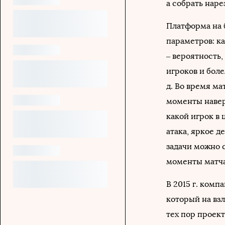
а собрать наре
Платформа на 
параметров: к
– вероятность,
игроков и бол
д. Во время ма
моменты навер
какой игрок в 
атака, яркое де
задачи можно 
моменты матча
В 2015 г. комп
который на взл
тех пор проект