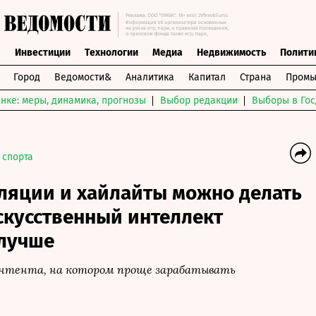
ы
Инвестиции
Технологии
Медиа
Недвижимость
Полити
Город
Ведомости&
Аналитика
Капитал
Страна
Промы
нке: меры, динамика, прогнозы
Выбор редакции
Выборы в Гос
 спорта
сляции и хайлайты можно делать
скусственный интеллект
 лучше
онтента, на котором проще зарабатывать