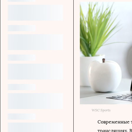
WSC Sports
Современные т
трансляциях. 