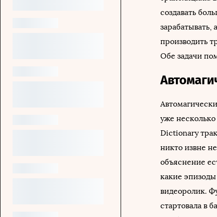
создавать бол
зарабатывать,
производить т
Обе задачи по
Автомаги
Автомагически
уже несколько
Dictionary тра
никто извне не
объяснение ест
какие эпизоды 
видеоролик. Ф
стартовала в б