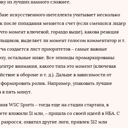
зку из лучших намного сложнее.
базе искусственного интеллекта учитывает несколько
ак после попадания меняется счет (если сменился лидер
 что момент ключевой, гораздо выше), какова реакция
ельщиков, выделяет ли момент голосом комментатор и т.
тча создается лист приоритетов – самые важные
ху, остальные ниже. Все эпизоды промаркированы:
центре внимания, какого типа это момент (ключевая
йствие в обороне и т. д.). Дальше в зависимости от
сформировать ролик. Например, упаковать лучшие
 в пять минут.
ания WSC Sports – тогда еще на стадии стартапа, в
ете вложили $1 млн, – пришла со своей идеей в НБА. С
 разросся, охватил другие лиги, привлек $12 млн