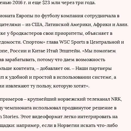
нью 2016 г. и еще $23 млн через три года.
ионата Европы по футболу компания сотрудничала в
щателями – из США, Латинской Америки, Африки и Азии.
ке у бродкастеров свои приоритеты, объясняет в
едомости. Спортом» глава WSC Sports в Центральной и
опе, России и Китае Итай Эпштейн. «Мы помогаем
ав зарабатывать, потому что даем возможность
льше контента, – добавляет он. – Наши партнеры
п к удобной и простой в использовании системе, а
и извлекают ту пользу, которую хотят».
 примеров – крупнейший норвежский телеканал NRK,
ду чемпионата использовал продвинутое решение в
m Stories. Этот видеоформат легко интегрировать на
щадки: например, если в Норвегии искать что-либо