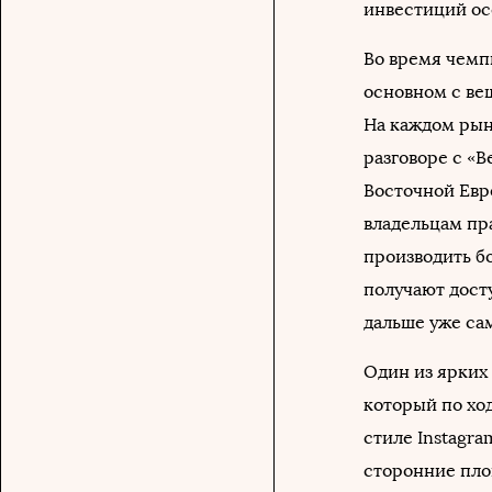
инвестиций осе
Во время чемп
основном с ве
На каждом рын
разговоре с «В
Восточной Евр
владельцам пр
производить бо
получают досту
дальше уже сам
Один из ярких
который по хо
стиле Instagra
сторонние пло