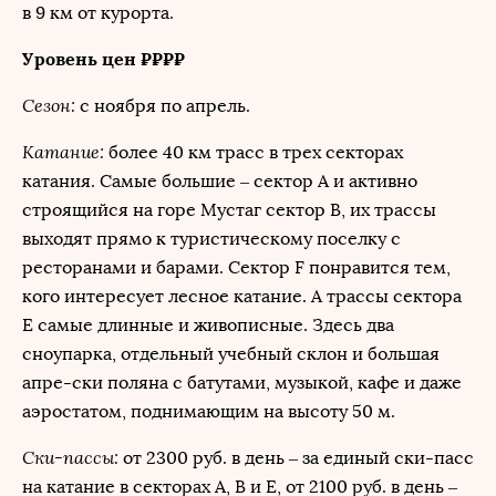
в 9 км от курорта.
Уровень цен ₽₽₽₽
Сезон:
с ноября по апрель.
Катание:
более 40 км трасс в трех секторах
катания. Самые большие – сектор А и активно
строящийся на горе Мустаг сектор В, их трассы
выходят прямо к туристическому поселку с
ресторанами и барами. Сектор F понравится тем,
кого интересует лесное катание. А трассы сектора
Е самые длинные и живописные. Здесь два
сноупарка, отдельный учебный склон и большая
апре-ски поляна с батутами, музыкой, кафе и даже
аэростатом, поднимающим на высоту 50 м.
Ски-пассы:
от 2300 руб. в день – за единый ски-пасс
на катание в секторах A, В и Е, от 2100 руб. в день –