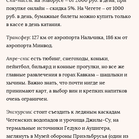
на Эльбрусе – от 2000 руб. в день, при
покупке онлайн – скидка 5%. На Чегете – от 1000
руб. в день, бумажные билеты можно купить только
в кассе в день катания.
Трансфер:
127 км от аэропорта Нальчика, 186 км от
аэропорта Минвод.
Апре-ски:
есть тюбинг, снегоходы, коньки,
пейнтбол, бильярд и конные прогулки, но все же
главные развлечения в горах Кавказа – шашлыки и
хычины. Важно знать, что почти нигде не
принимают карт, а выбор вин и крепких напитков
очень ограничен.
Экскурсии:
стоит съездить к ледяным каскадам
Чегемских водопадов и урочища Джилы-Су, на
термальные источники Гедуко и Аушигера,
заглянуть в Музей обороны Приэльбрусья (один из