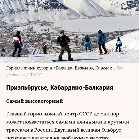
Горнолыжный курорт «Большой Вудъявр», Кировск
/Лев
Федосеев / ТАСС
Приэльбрусье, Кабардино-Балкария
Самый высокогорный
Главный горнолыжный центр СССР до сих пор
может похвастаться самыми длинными и крутыми
трассами в России. Двуглавый великан Эльбрус
позволяет кататься на заоблачных высотах,