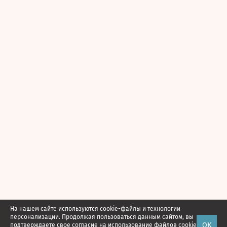
На нашем сайте используются cookie-файлы и технологии
персонализации. Продолжая пользоваться данным сайтом, вы
ОК
подтверждаете свое
согласие
на использование файлов cookie