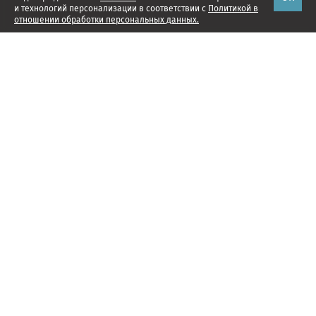
и технологий персонализации в соответствии с
Политикой в
отношении обработки персональных данных.
Наши проекты
Подписка
Реклама
Справочник компаний
Об издании
Редакция