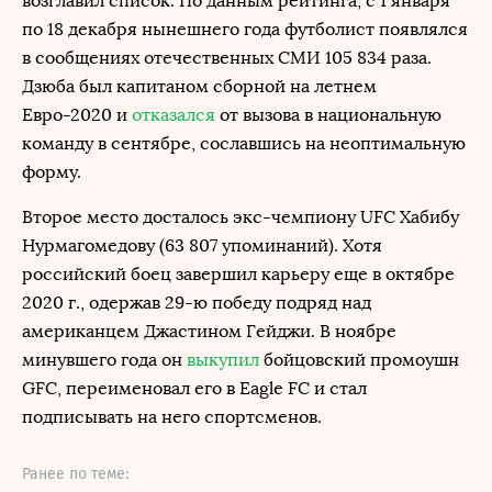
возглавил список. По данным рейтинга, с 1 января
по 18 декабря нынешнего года футболист появлялся
в сообщениях отечественных СМИ 105 834 раза.
Дзюба был капитаном сборной на летнем
Евро-2020 и
отказался
от вызова в национальную
команду в сентябре, сославшись на неоптимальную
форму.
Второе место досталось экс-чемпиону UFC Хабибу
Нурмагомедову (63 807 упоминаний). Хотя
российский боец завершил карьеру еще в октябре
2020 г., одержав 29-ю победу подряд над
американцем Джастином Гейджи. В ноябре
минувшего года он
выкупил
бойцовский промоушн
GFC, переименовал его в Eagle FC и стал
подписывать на него спортсменов.
Ранее по теме: