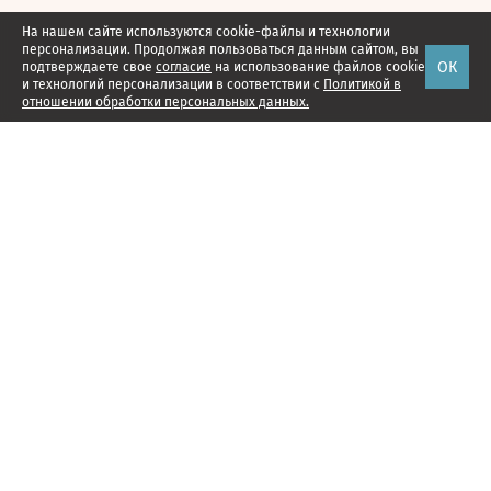
На нашем сайте используются cookie-файлы и технологии
персонализации. Продолжая пользоваться данным сайтом, вы
ОК
подтверждаете свое
согласие
на использование файлов cookie
и технологий персонализации в соответствии с
Политикой в
отношении обработки персональных данных.
Наши проекты
Подписка
Реклама
Справочник компаний
Об издании