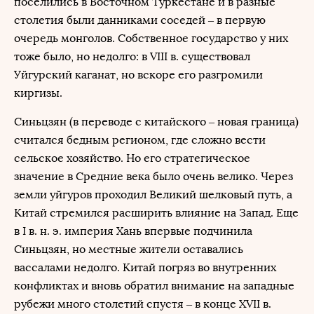
поселились в Восточном Туркестане и в разные
столетия были данниками соседей – в первую
очередь монголов. Собственное государство у них
тоже было, но недолго: в VIII в. существовал
Уйгурский каганат, но вскоре его разгромили
киргизы.
Синьцзян (в переводе с китайского – новая граница)
считался бедным регионом, где сложно вести
сельское хозяйство. Но его стратегическое
значение в Средние века было очень велико. Через
земли уйгуров проходил Великий шелковый путь, а
Китай стремился расширить влияние на Запад. Еще
в I в. н. э. империя Хань впервые подчинила
Синьцзян, но местные жители оставались
вассалами недолго. Китай погряз во внутренних
конфликтах и вновь обратил внимание на западные
рубежи много столетий спустя – в конце XVII в.