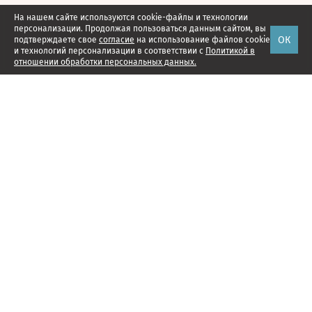
На нашем сайте используются cookie-файлы и технологии
персонализации. Продолжая пользоваться данным сайтом, вы
ОК
подтверждаете свое
согласие
на использование файлов cookie
и технологий персонализации в соответствии с
Политикой в
отношении обработки персональных данных.
Наши проекты
Подписка
Реклама
Справочник компаний
Об издании