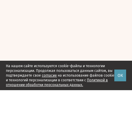
На нашем сайте используются cookie-файлы и технологии
персонализации. Продолжая пользоваться данным сайтом, вы
ОК
подтверждаете свое
согласие
на использование файлов cookie
и технологий персонализации в соответствии с
Политикой в
отношении обработки персональных данных.