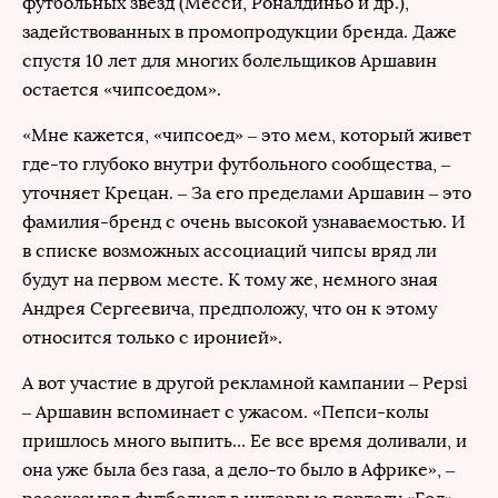
футбольных звезд (Месси, Роналдиньо и др.),
задействованных в промопродукции бренда. Даже
спустя 10 лет для многих болельщиков Аршавин
остается «чипсоедом».
«Мне кажется, «чипсоед» – это мем, который живет
где-то глубоко внутри футбольного сообщества, –
уточняет Крецан. – За его пределами Аршавин – это
фамилия-бренд с очень высокой узнаваемостью. И
в списке возможных ассоциаций чипсы вряд ли
будут на первом месте. К тому же, немного зная
Андрея Сергеевича, предположу, что он к этому
относится только с иронией».
А вот участие в другой рекламной кампании – Pepsi
– Аршавин вспоминает с ужасом. «Пепси-колы
пришлось много выпить... Ее все время доливали, и
она уже была без газа, а дело-то было в Африке», –