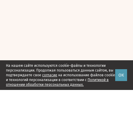
На нашем сайте используются cookie-файлы и технологии
персонализации. Продолжая пользоваться данным сайтом, вы
ОК
подтверждаете свое
согласие
на использование файлов cookie
и технологий персонализации в соответствии с
Политикой в
отношении обработки персональных данных.