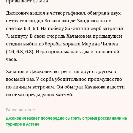
превышает $2 млн.
Джокович вышел в четвертьфинал, обыграв в двух
сетах голландца Ботика ван де Зандсхюлпа со
счетом 6:3, 6:1. На победу 35-летний серб затратил
71 минуту. В свою очередь Хачанов на предыдущей
стадии выбил из борьбы хорвата Марина Чилича
(2:6, 6:3, 6:3). Игра продолжалась два с половиной
часа.
Хачанов и Джокович встретятся друг с другом в
восьмой раз. У серба убедительное преимущество
по личным встречам. Он обыграл Хачанова в шести
из семи предыдущих матчей.
Ранее по теме:
Джокович может поочередно сыграть с тремя россиянами на
турнире в Астане