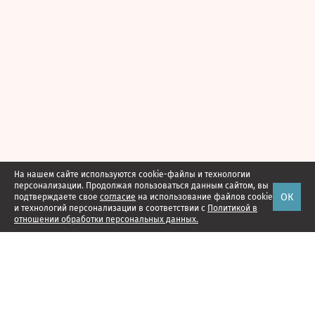
На нашем сайте используются cookie-файлы и технологии
персонализации. Продолжая пользоваться данным сайтом, вы
ОК
подтверждаете свое
согласие
на использование файлов cookie
и технологий персонализации в соответствии с
Политикой в
отношении обработки персональных данных.