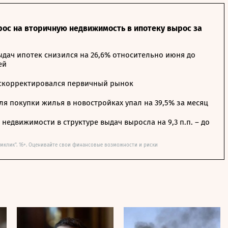
рос на вторичную недвижимость в ипотеку вырос за
дач ипотек снизился на 26,6% относительно июня до
ей
 скорректировался первичный рынок
я покупки жилья в новостройках упал на 39,5% за месяц
недвижимости в структуре выдач выросла на 9,3 п.п. – до
мклик". 16+. Оценивайте свои финансовые возможности и риски