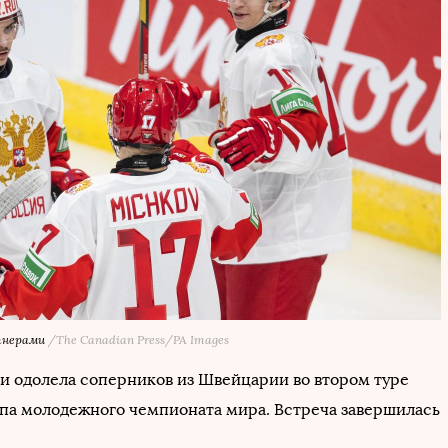
тнерами
/The Canadian Press/PA Images
и одолела соперников из Швейцарии во втором туре
апа молодежного чемпионата мира. Встреча завершилась