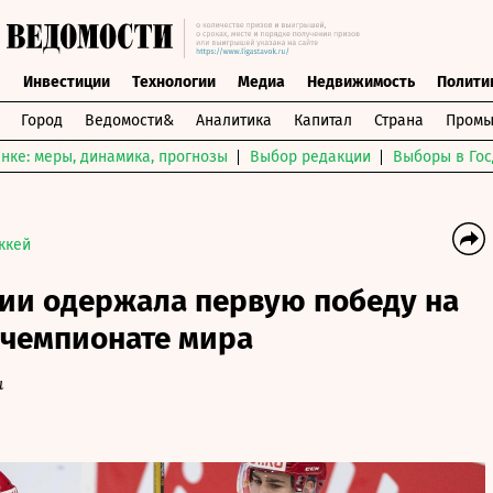
ы
Инвестиции
Технологии
Медиа
Недвижимость
Полити
Город
Ведомости&
Аналитика
Капитал
Страна
Промы
нке: меры, динамика, прогнозы
Выбор редакции
Выборы в Гос
ккей
сии одержала первую победу на
чемпионате мира
ы