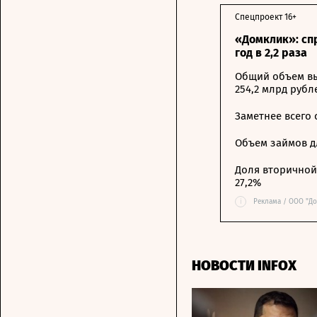
Спецпроект 16+
«Домклик»: сп
год в 2,2 раза
Общий объем вы
254,2 млрд рубл
Заметнее всего
Объем займов дл
Доля вторичной 
27,2%
i
Реклама / ООО "До
НОВОСТИ INFOX