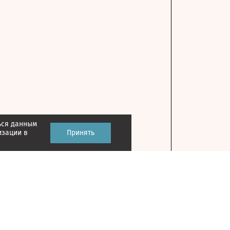
ься данным
изации в
Принять