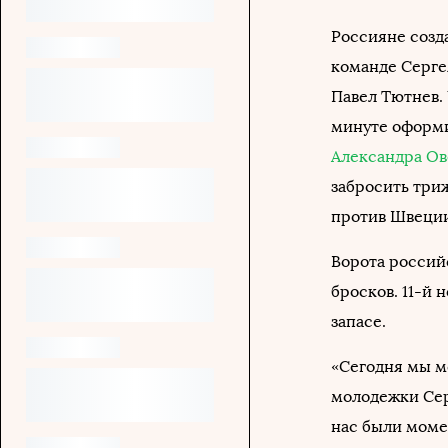
Россияне созд
команде Серге
Павел Тютнев.
минуте оформи
Александра Ов
забросить три
против Швеции 
Ворота российс
бросков. 11-й 
запасе.
«Сегодня мы м
молодежки Сер
нас были моме