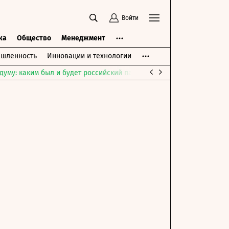
Войти
ка
Общество
Менеджмент
шленность
Инновации и технологии
думу: каким был и будет российский парламент
Война на Ближне