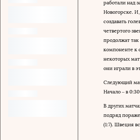
работали над 
Новогорске. И
создавать голе
четвертого зве
продолжат так
компоненте к 
некоторых мат
они играли в э
Следующий мат
Начало – в 0:3
В других матч
подряд пораже
(1:7). Швеция 