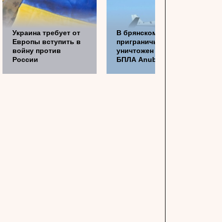
Украина требует от
В брянском
Европы вступить в
приграничье
войну против
уничтожен немецкий
России
БПЛА Anubis