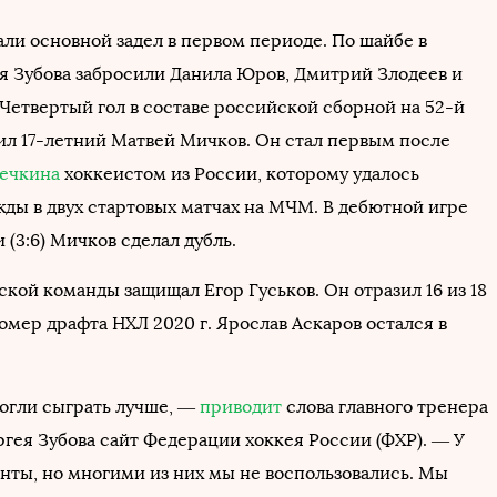
али основной задел в первом периоде. По шайбе в
я Зубова забросили Данила Юров, Дмитрий Злодеев и
 Четвертый гол в составе российской сборной на 52-й
л 17-летний Матвей Мичков. Он стал первым после
ечкина
хоккеистом из России, которому удалось
жды в двух стартовых матчах на МЧМ. В дебютной игре
(3:6) Мичков сделал дубль.
кой команды защищал Егор Гуськов. Он отразил 16 из 18
номер драфта НХЛ 2020 г. Ярослав Аскаров остался в
огли сыграть лучше, —
приводит
слова главного тренера
гея Зубова сайт Федерации хоккея России (ФХР). — У
нты, но многими из них мы не воспользовались. Мы