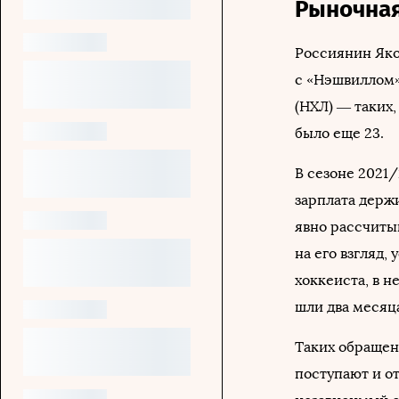
Рыночная
Россиянин Яко
с «Нэшвиллом»
(НХЛ) — таких
было еще 23.
В сезоне 2021/
зарплата держи
явно рассчитыв
на его взгляд
хоккеиста, в 
шли два месяца
Таких обращен
поступают и от