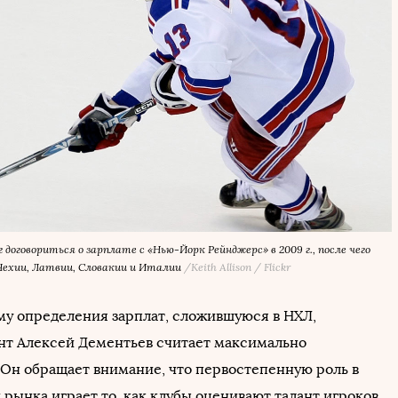
 договориться о зарплате с «Нью-Йорк Рейнджерс» в 2009 г., после чего
 Чехии, Латвии, Словакии и Италии
/
Keith Allison / Flickr
му определения зарплат, сложившуюся в НХЛ,
нт Алексей Дементьев считает максимально
 Он обращает внимание, что первостепенную роль в
рынка играет то, как клубы оценивают талант игроков,