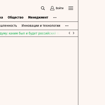
Войти
ка
Общество
Менеджмент
шленность
Инновации и технологии
думу: каким был и будет российский парламент
Война на Ближне