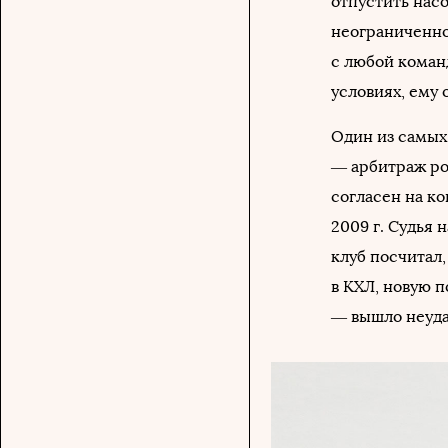
отпустить насо
неограниченно
с любой коман
условиях, ему 
Один из самых 
— арбитраж ро
согласен на к
2009 г. Судья 
клуб посчитал,
в КХЛ, новую 
— вышло неуда