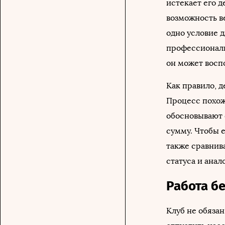
истекает его 
возможность в
одно условие 
профессиональ
он может воспо
Как правило, д
Процесс похож
обосновывают 
сумму. Чтобы е
также сравнив
статуса и анал
Работа бе
Клуб не обязан