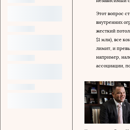
независимый с
Этот вопрос с
внутренних ог
жесткий потоло
$1 млн), все к
лимит, и превы
например, нал
ассоциации, п