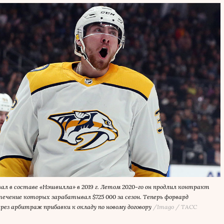
ал в составе «Нэшвилла» в 2019 г. Летом 2020-го он продлил контракт
в течение которых зарабатывал $725 000 за сезон. Теперь форвард
ез арбитраж прибавки к окладу по новому договору
/Imago / ТАСС