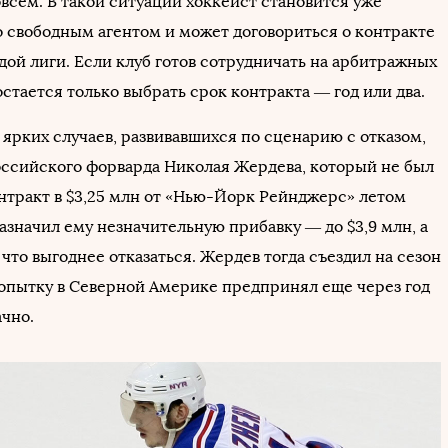
всем. В такой ситуации хоккеист становится уже
 свободным агентом и может договориться о контракте
дой лиги. Если клуб готов сотрудничать на арбитражных
остается только выбрать срок контракта — год или два.
ярких случаев, развивавшихся по сценарию с отказом,
ссийского форварда Николая Жердева, который не был
онтракт в $3,25 млн от «Нью-Йорк Рейнджерс» летом
назначил ему незначительную прибавку — до $3,9 млн, а
 что выгоднее отказаться. Жердев тогда съездил на сезон
попытку в Северной Америке предпринял еще через год
чно.