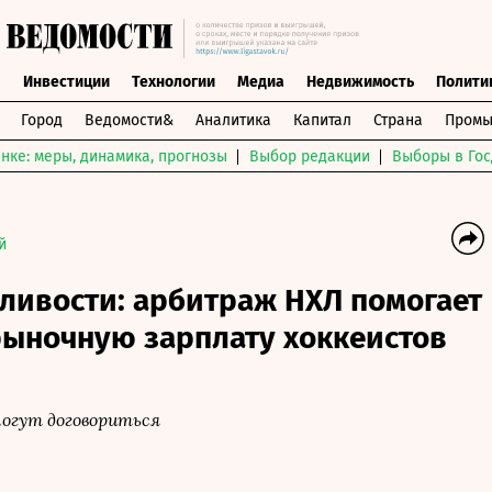
ы
Инвестиции
Технологии
Медиа
Недвижимость
Полити
Город
Ведомости&
Аналитика
Капитал
Страна
Промы
нке: меры, динамика, прогнозы
Выбор редакции
Выборы в Гос
й
ливости: арбитраж НХЛ помогает
рыночную зарплату хоккеистов
 могут договориться