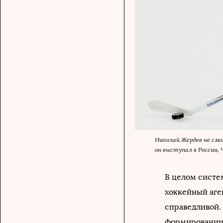
Николай Жердев не смог
он выступал в России,
В целом систе
хоккейный аге
справедливой.
формировании 