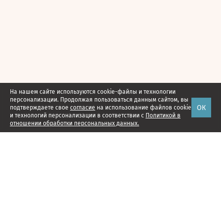
На нашем сайте используются cookie-файлы и технологии
персонализации. Продолжая пользоваться данным сайтом, вы
ОК
подтверждаете свое
согласие
на использование файлов cookie
и технологий персонализации в соответствии с
Политикой в
отношении обработки персональных данных.