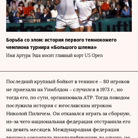
Борьба со злом: история первого темнокожего
чемпиона турнира «Большого шлема»
Имя Артура Эша носит главный корт US Open
Последний крупный бойкот в теннисе – 80 игроков
не приехали на Уимблдон – случился в 1973 г., но
тогда его, по сути, организовала АТР. Тогда поводом
послужила история с югославским игроком
Николой Пиличем. Он отказался играть за сборную,
из-за чего национальная федерация отстранила его
на девять месяцев. Международная федерация
тенниса сократила дисквалификацию до одного, но