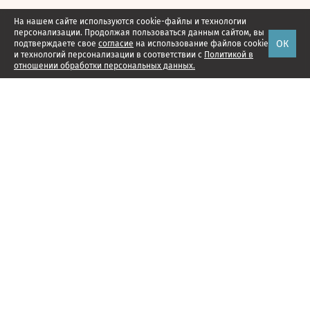
На нашем сайте используются cookie-файлы и технологии
персонализации. Продолжая пользоваться данным сайтом, вы
ОК
подтверждаете свое
согласие
на использование файлов cookie
и технологий персонализации в соответствии с
Политикой в
отношении обработки персональных данных.
Наши проекты
Подписка
Реклама
Справочник компаний
Об издании