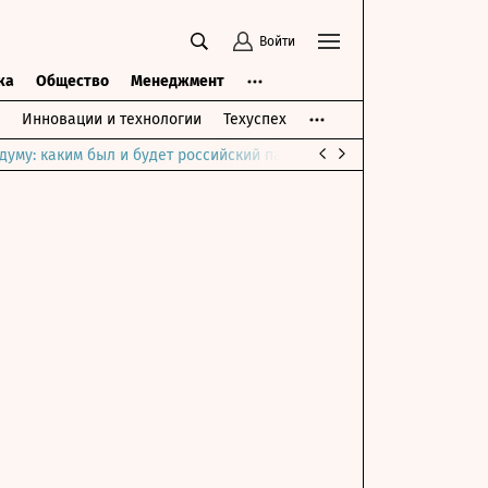
Войти
ка
Общество
Менеджмент
Инновации и технологии
Техуспех
думу: каким был и будет российский парламент
Война на Ближне