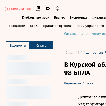
Подписаться
Глобальные идеи
Бизнес
Экономика
Финанс
Ведомости
ВЕДЫ
Правила торговли
Идеи управления
Ситуация на топливном ры
Ведомости
Страна
10 мая, 11:14 /
Центральны
В Курской об
98 БПЛА
Ведомости. Страна
Дежурные силы
над территори