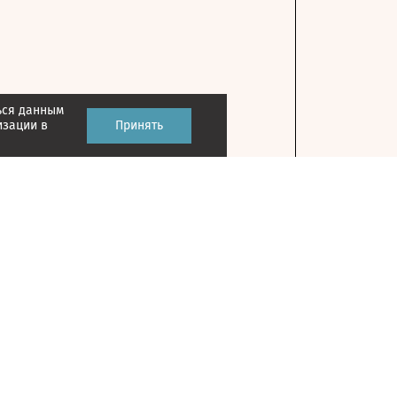
ься данным
изации в
Принять