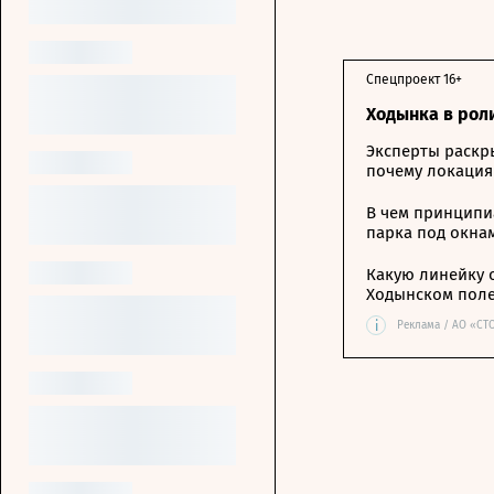
Спецпроект 16+
Ходынка в рол
Эксперты раскр
почему локация
В чем принципи
парка под окна
Какую линейку 
Ходынском пол
i
Реклама / АО «СТ