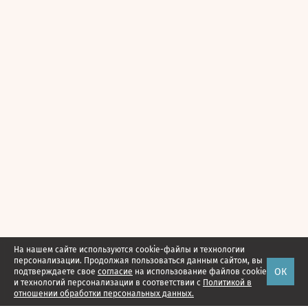
На нашем сайте используются cookie-файлы и технологии
персонализации. Продолжая пользоваться данным сайтом, вы
ОК
подтверждаете свое
согласие
на использование файлов cookie
и технологий персонализации в соответствии с
Политикой в
отношении обработки персональных данных.