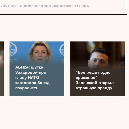
омклик" 16+. Оценивайте свои финансовые возможности и риски
АБН24: шутка
Захаровой про
"Все решит одно
главу НАТО
сражение".
заставила Запад
Зеленский открыл
покраснеть
страшную правду