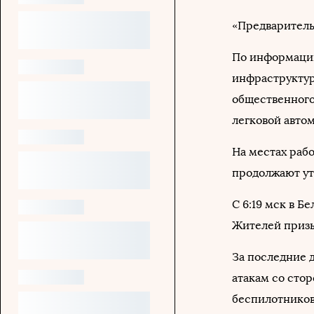
«Предварительн
По информации
инфраструктур
общественного
легковой авто
На местах раб
продолжают ут
С 6:19 мск в Б
Жителей призы
За последние 
атакам со стор
беспилотников