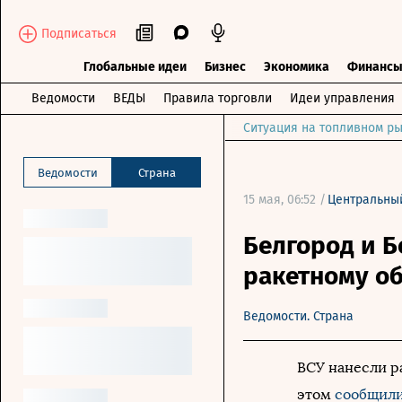
Подписаться
Глобальные идеи
Бизнес
Экономика
Финанс
Ведомости
ВЕДЫ
Правила торговли
Идеи управления
Ситуация на топливном ры
Ведомости
Страна
15 мая, 06:52 /
Центральны
Белгород и Б
ракетному о
Ведомости. Страна
ВСУ нанесли р
этом
сообщил