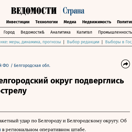
ы
Инвестиции
Технологии
Медиа
Недвижимость
Полити
Город
Ведомости&
Аналитика
Капитал
Промышленность
нке: меры, динамика, прогнозы
Выбор редакции
Выборы в Гос
й ФО
/
Белгородская обл.
елгородский округ подверглись
бстрелу
акетный удар по Белгороду и Белгородскому округу. Об
и
в региональном оперативном штабе.