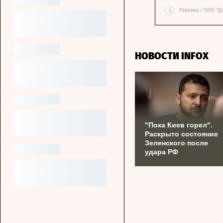
i
Реклама / ООО "Д
НОВОСТИ INFOX
"Пока Киев горел".
Раскрыто состояние
Зеленского после
удара РФ