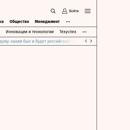
Войти
ка
Общество
Менеджмент
Инновации и технологии
Техуспех
думу: каким был и будет российский парламент
Война на Ближне