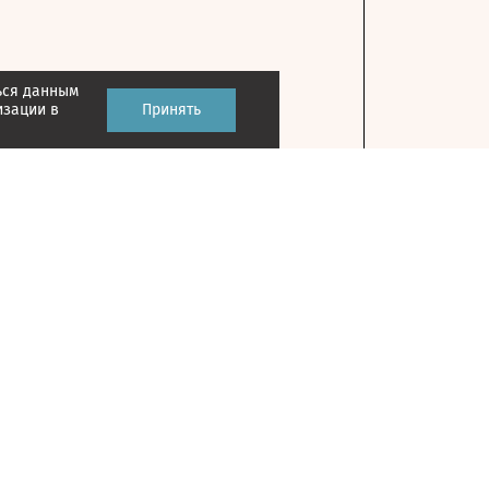
ься данным
изации в
Принять
Контакты