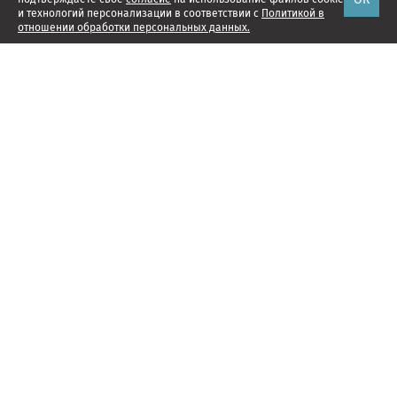
и технологий персонализации в соответствии с
Политикой в
отношении обработки персональных данных.
Наши проекты
Подписка
Реклама
Справочник компаний
Об издании
Редакция