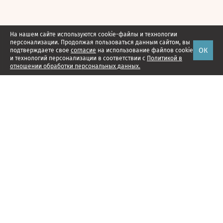
На нашем сайте используются cookie-файлы и технологии
персонализации. Продолжая пользоваться данным сайтом, вы
ОК
подтверждаете свое
согласие
на использование файлов cookie
и технологий персонализации в соответствии с
Политикой в
отношении обработки персональных данных.
Наши проекты
Подписка
Реклама
Справочник компаний