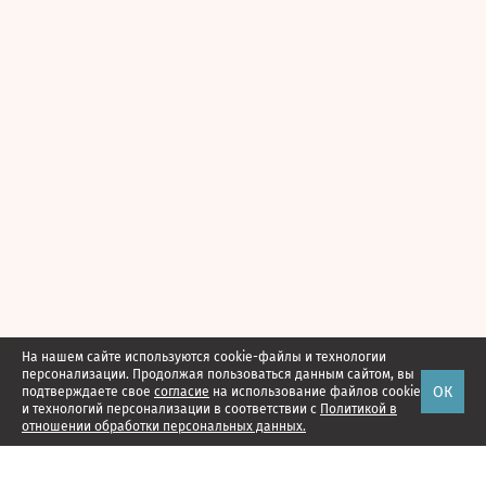
На нашем сайте используются cookie-файлы и технологии
персонализации. Продолжая пользоваться данным сайтом, вы
ОК
подтверждаете свое
согласие
на использование файлов cookie
и технологий персонализации в соответствии с
Политикой в
отношении обработки персональных данных.