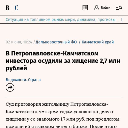
Войти
Ситуация на топливном рынке: меры, динамика, прогнозы
Выб
02 июня, 10:24 /
Дальневосточный ФО
/
Камчатский край
В Петропавловске-Камчатском
инвестора осудили за хищение 2,7 млн
рублей
Ведомости. Страна
Суд приговорил жительницу Петропавловска-
Камчатского к четырем годам условно по делу о
хищении у ее знакомого 1,7 млн руб. под предлогом
помощи ей с выводом денег с биржи. После этого