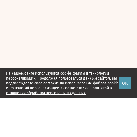
На нашем сайте используются cookie-файлы и технологии
персонализации. Продолжая пользоваться данным сайтом, вы
ОК
подтверждаете свое
согласие
на использование файлов cookie
и технологий персонализации в соответствии с
Политикой в
отношении обработки персональных данных.