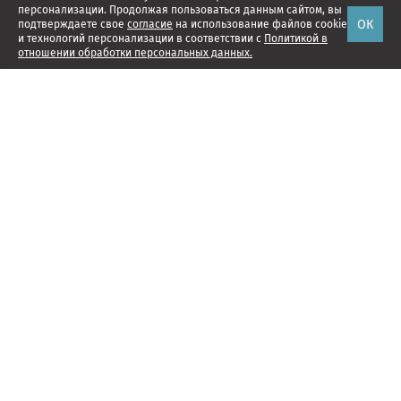
персонализации. Продолжая пользоваться данным сайтом, вы
ОК
подтверждаете свое
согласие
на использование файлов cookie
и технологий персонализации в соответствии с
Политикой в
отношении обработки персональных данных.
Наши проекты
Подписка
Реклама
Справочник компаний
Об издании