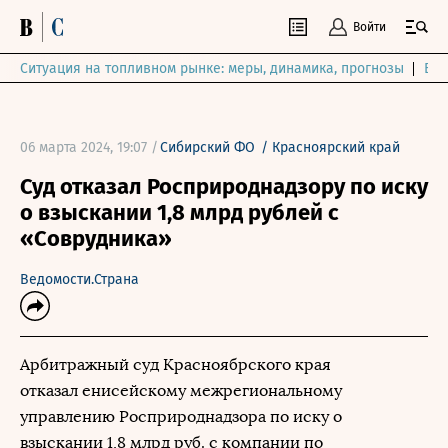
Войти
Ситуация на топливном рынке: меры, динамика, прогнозы
Выб
06 марта 2024, 19:07 /
Сибирский ФО
/
Красноярский край
Суд отказал Росприроднадзору по иску
о взыскании 1,8 млрд рублей с
«Соврудника»
Ведомости.Страна
Арбитражный суд Красноябрского края
отказал енисейскому межрегиональному
управлению Росприроднадзора по иску о
взыскании 1,8 млрд руб. с компании по