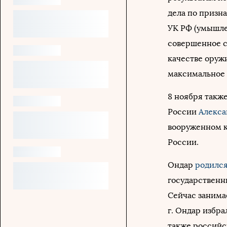
дела по призна
УК РФ (умышле
совершенное с
качестве оруж
максимальное н
8 ноября также
России
Алекса
вооруженном к
России.
Ондар
родилс
государственн
Сейчас занима
г. Ондар избр
также российс