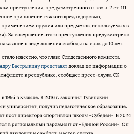
кам преступления, предусмотренного п. «з» ч. 2 ст. 111
нное причинение тяжкого вреда здоровью,
 применением оружия или предметов, используемых в
ия). За совершение этого преступления предусмотрено
аказание в виде лишения свободы на срок до 10 лет.
 стало известно, что главе Следственного комитета
ндру Бастрыкину
представят
доклад по информации о
онфликте в республике, сообщает пресс-служа СК
я
в 1995 в Кызыле. В 2016 г. закончил Тувинский
ый университет, получив педагогическое образование.
ет пост директора спортивной школы «Субедей». В 2024
ался в региональный парламент от «Единой России». Он
кий дзюдоист и самбист, мастер спорта