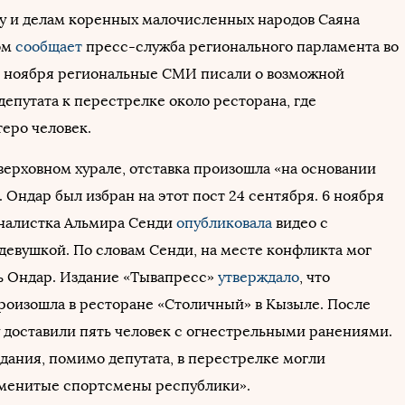
му и делам коренных малочисленных народов Саяна
ом
сообщает
пресс-служба регионального парламента во
 6 ноября региональные СМИ писали о возможной
епутата к перестрелке около ресторана, где
теро человек.
верховном хурале, отставка произошла «на основании
. Ондар был избран на этот пост 24 сентября. 6 ноября
налистка Альмира Сенди
опубликовала
видео с
девушкой. По словам Сенди, на месте конфликта мог
ь Ондар. Издание «Тывапресс»
утверждало
, что
роизошла в ресторане «Столичный» в Кызыле. После
у доставили пять человек с огнестрельными ранениями.
дания, помимо депутата, в перестрелке могли
именитые спортсмены республики».