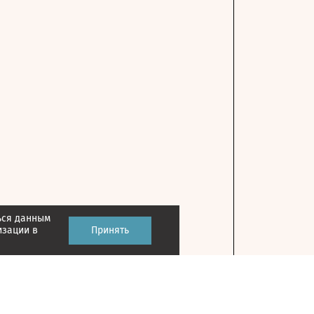
ься данным
изации в
Принять