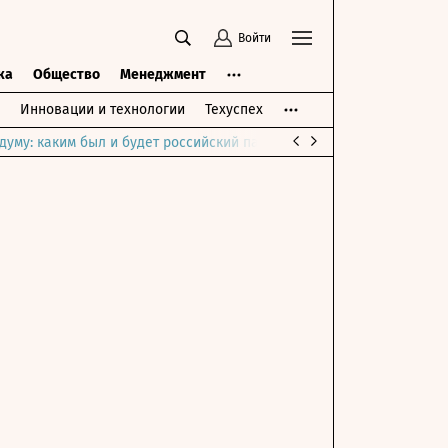
Войти
ка
Общество
Менеджмент
Инновации и технологии
Техуспех
думу: каким был и будет российский парламент
Война на Ближне