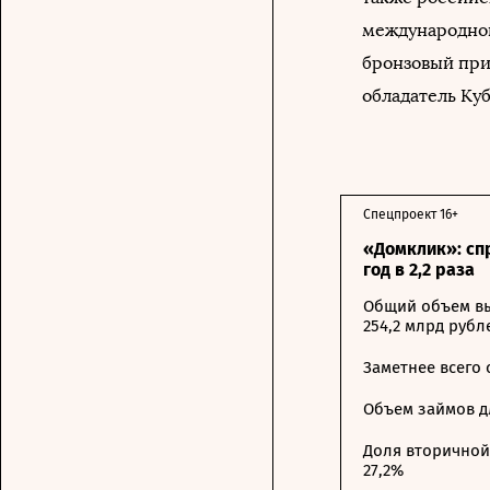
международног
бронзовый приз
обладатель Куб
Спецпроект 16+
«Домклик»: сп
год в 2,2 раза
Общий объем вы
254,2 млрд рубл
Заметнее всего
Объем займов дл
Доля вторичной 
27,2%