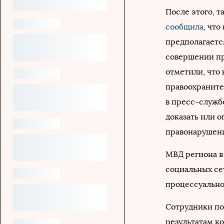
После этого, 
сообщила
, чт
предполагается
совершении пр
отметили, что
правоохраните
в пресс-служб
доказать или 
правонарушени
МВД региона в
социальных се
процессуально
Сотрудники по
результатам к