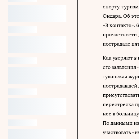
спорту, туриз
Ондара. Об эт
«В контакте».
причастности д
пострадало пя
Как уверяют в 
его заявления»
тувинская жур
пострадавшей 
присутствоват
перестрелка п
нее в больниц
По данными из
участвовать «