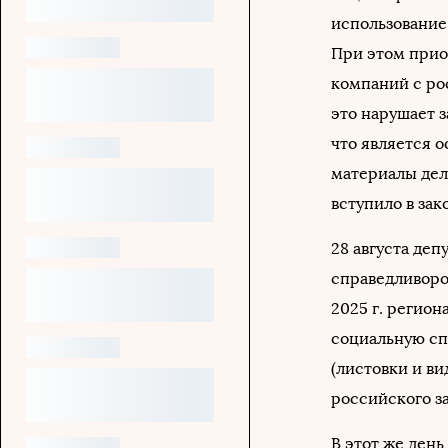
использование
При этом приоб
компаний с ро
это нарушает 
что является 
материалы дела
вступило в зак
28 августа де
справедливоро
2025 г. регио
социальную сп
(листовки и в
российского з
В этот же ден