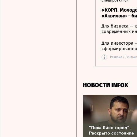
Спецпроект 16+
«КОРП. Молоде
«Аквилон» - б
Для бизнеса — к
современных и
Для инвестора 
сформированной
i
Реклама / Реклам
НОВОСТИ INFOX
"Пока Киев горел".
Раскрыто состояние