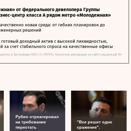
жная» от федерального девелопера Группы
изнес-центр класса А рядом метро «Молодежная»
ачественно новая среда: от гибких планировок до
нженерных решений
– готовый доходный актив с высокой ликвидностью,
 за счет стабильного спроса на качественные офисы
одатель и Застройщик ООО СЗ «ТИТУЛ» Проектная декларация на сайте наш.дом.рф 16+
Рубио отреагировал
на требование
"Все решит одно
перестать
сражение".