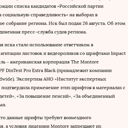
рации списка кандидатов «Российской партии
а социальную справедливость» на выборах в
е собрание региона. Иск был подан 26 августа. Об этом
диненная пресс-служба судов региона.
я иска стало использование ответчиком в
агитации листовок и видеороликов со шрифтами Impact
ель – американская корпорация The Montore
 PF DinText Pro Extra Black (принадлежит компании
ldwide). Экспертиза АНО «Институт экспертных
 подтвердила применение этих шрифтов в материалах с
 детей», «За повышение пенсий», «За объединенный
ми.
 что данные шрифты требуют возмездного
я, а условия лицензии Montore запрещают их