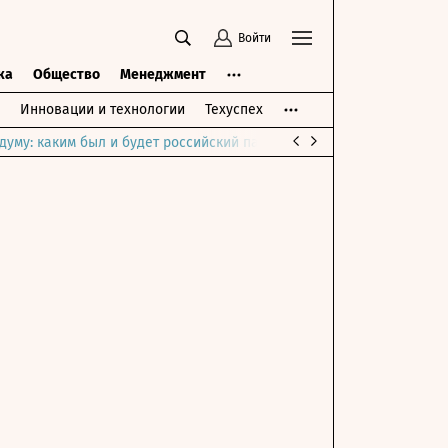
Войти
ка
Общество
Менеджмент
Инновации и технологии
Техуспех
думу: каким был и будет российский парламент
Война на Ближне