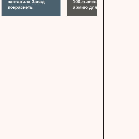
заставила Запад
100-тысячную
покраснеть
армию для Украины