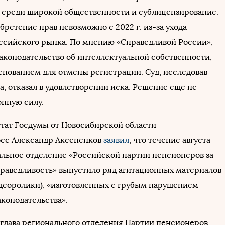
 среди широкой общественности и сублицензирование.
ретение прав невозможно с 2022 г. из-за ухода
ссийского рынка. По мнению «Справедливой России»,
законодательство об интеллектуальной собственности,
основанием для отмены регистрации. Суд, исследовав
, отказал в удовлетворении иска. Решение еще не
онную силу.
путат Госдумы от Новосибирской области
сс Александр Аксененков
заявил
, что течение августа
нальное отделение «Российской партии пенсионеров за
раведливость» выпустило ряд агитационных материалов
идеоролики), «изготовленных с грубым нарушением
аконодательства».
ь глава регионального отделения Партии пенсионеров