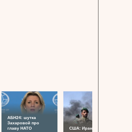
АБН24: шутка
Захаровой про
главу НАТО
США: Иран готовит