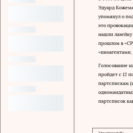
Эдуард Кожемя
упомянул о под
это провокаци
нашли лазейку 
прошлом в «СР
«иноагентами,
Голосование н
пройдет с 12 п
партспискам (и
одномандатных
партсписок ка