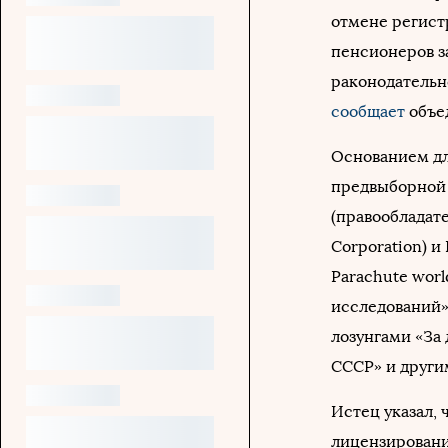
отмене регист
пенсионеров з
pаконодательно
сообщает
объе
Основанием дл
предвыборной 
(правообладат
Corporation) и
Parachute wor
исследований»
лозунгами «За
СССР» и други
Истец указал,
лицензировани