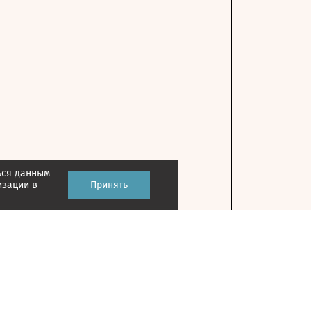
ься данным
изации в
Принять