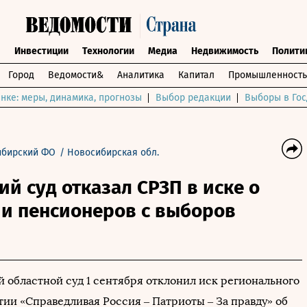
ы
Инвестиции
Технологии
Медиа
Недвижимость
Полити
Город
Ведомости&
Аналитика
Капитал
Промышленность
нке: меры, динамика, прогнозы
Выбор редакции
Выборы в Гос
ибирский ФО
/
Новосибирская обл.
й суд отказал СРЗП в иске о
ии пенсионеров с выборов
 областной суд 1 сентября отклонил иск регионального
тии «Справедливая Россия – Патриоты – За правду» об