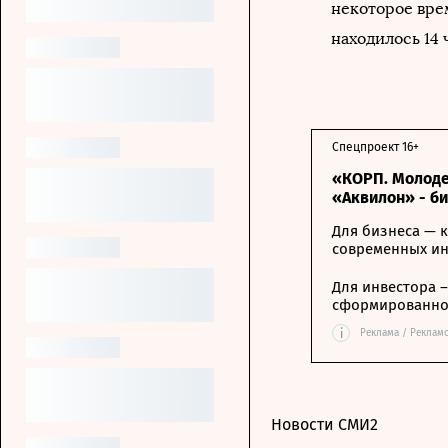
некоторое вре
находилось 14 
Спецпроект 16+
«КОРП. Молоде
«Аквилон» - б
Для бизнеса — к
современных и
Для инвестора 
сформированной
i
Реклама / Реклам
Новости СМИ2