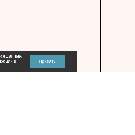
ься данным
изации в
Принять