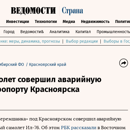
ы
Инвестиции
Технологии
Медиа
Недвижимость
Полити
Город
Ведомости&
Аналитика
Капитал
Промышленность
нке: меры, динамика, прогнозы
Выбор редакции
Выборы в Гос
ибирский ФО
/
Красноярский край
олет совершил аварийную
ропорту Красноярска
Черемшанка» под Красноярском совершил аварийную
ый самолет Ил-76. Об этом
РБК
рассказали
в Восточном