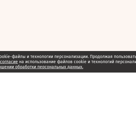
ookie-файлы и технологии персонализации. Продолжая пользоват
согласие
на использование файлов cookie и технологий персонал
ошении обработки персональных данных.