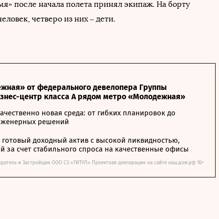
мя» после начала полета принял экипаж. На борту
человек, четверо из них – дети.
жная» от федерального девелопера Группы
изнес-центр класса А рядом метро «Молодежная»
ачественно новая среда: от гибких планировок до
нженерных решений
– готовый доходный актив с высокой ликвидностью,
 за счет стабильного спроса на качественные офисы
одатель и Застройщик ООО СЗ «ТИТУЛ» Проектная декларация на сайте наш.дом.рф 16+