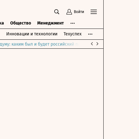
Войти
ка
Общество
Менеджмент
Инновации и технологии
Техуспех
думу: каким был и будет российский парламент
Война на Ближне