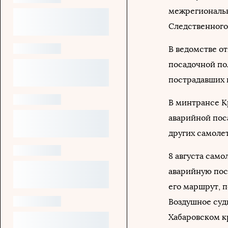
межрегиональн
Следственного
В ведомстве о
посадочной по
пострадавших 
В минтрансе К
аварийной пос
других самоле
8 августа сам
аварийную пос
его маршрут, 
Воздушное судн
Хабаровском к