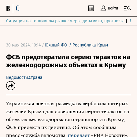
Войти
Ситуация на топливном рынке: меры, динамика, прогнозы
Выб
30 мая 2024, 10:14 /
Южный ФО
/
Республика Крым
ФСБ предотвратила серию терактов на
железнодорожных объектах в Крыму
Ведомости.Страна
Украинская военная разведка завербовала пятерых
жителей Крыма для совершения серии терактов на
объектах железнодорожного транспорта в Крыму,
ФСБ пресекла их действия. Об этом сообщила
пресс-служба ведомства,
передает
«РИА Новости».