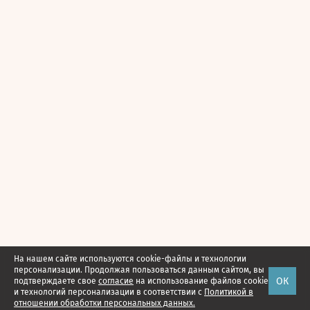
На нашем сайте используются cookie-файлы и технологии
персонализации. Продолжая пользоваться данным сайтом, вы
ОК
подтверждаете свое
согласие
на использование файлов cookie
и технологий персонализации в соответствии с
Политикой в
отношении обработки персональных данных.