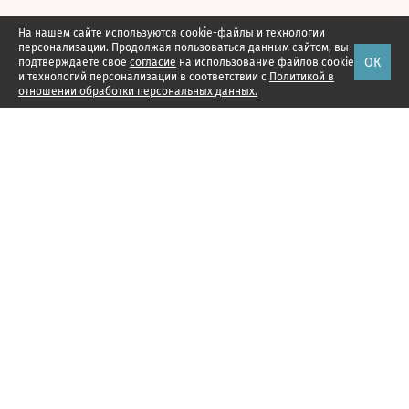
На нашем сайте используются cookie-файлы и технологии
персонализации. Продолжая пользоваться данным сайтом, вы
ОК
подтверждаете свое
согласие
на использование файлов cookie
и технологий персонализации в соответствии с
Политикой в
отношении обработки персональных данных.
Наши проекты
Подписка
Реклама
Справочник компаний