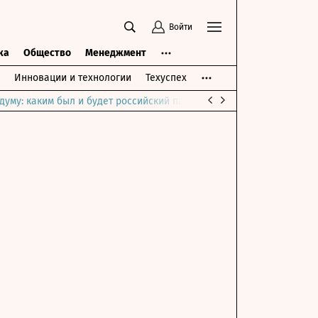
Войти
ка
Общество
Менеджмент
Инновации и технологии
Техуспех
думу: каким был и будет российский парламент
Война на Ближне