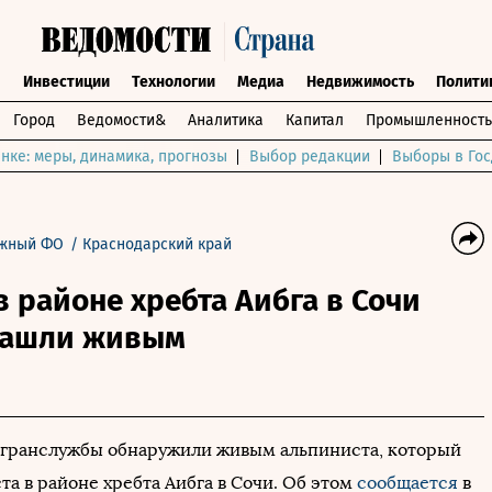
ы
Инвестиции
Технологии
Медиа
Недвижимость
Полити
Город
Ведомости&
Аналитика
Капитал
Промышленность
нке: меры, динамика, прогнозы
Выбор редакции
Выборы в Гос
жный ФО
/
Краснодарский край
 районе хребта Аибга в Сочи
нашли живым
гранслужбы обнаружили живым альпиниста, который
ста в районе хребта Аибга в Сочи. Об этом
сообщается
в