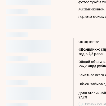
фотослужбы го
Мельниковым. 
горный поход 
Спецпроект 16+
«Домклик»: сп
год в 2,2 раза
Общий объем вы
254,2 млрд рубл
Заметнее всего
Объем займов дл
Доля вторичной 
27,2%
i
Реклама / ООО "Д