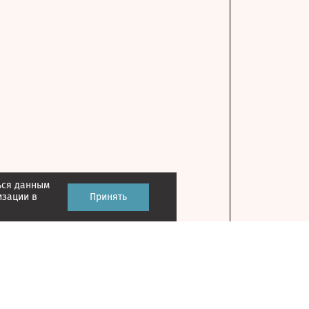
ься данным
изации в
Принять