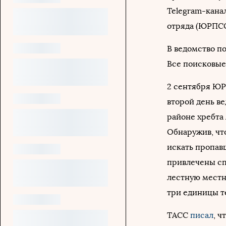
Telegram-кана
отряда (ЮРПС
В ведомство п
Все поисковые
2 сентября Ю
второй день ве
районе хребта 
Обнаружив, что
искать пропавш
привлечены сп
лестную местн
три единицы т
ТАСС
писал
, 