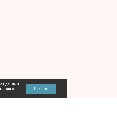
ься данным
изации в
Принять