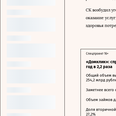
СК возбудил уг
оказание услу
здоровья потре
Спецпроект 16+
«Домклик»: сп
год в 2,2 раза
Общий объем вы
254,2 млрд рубл
Заметнее всего
Объем займов дл
Доля вторичной 
27,2%