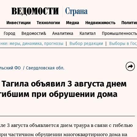
ы
Инвестиции
Технологии
Медиа
Недвижимость
Полити
Город
Ведомости&
Аналитика
Капитал
Промышленность
нке: меры, динамика, прогнозы
Выбор редакции
Выборы в Гос
льский ФО
/
Свердловская обл.
Тагила объявил 3 августа днем
огибшим при обрушении дома
е 3 августа объявляется днем траура в связи с гибелью
при частичном обрушении многоквартирного дома на