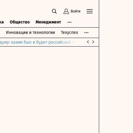
Войти
ка
Общество
Менеджмент
Инновации и технологии
Техуспех
думу: каким был и будет российский парламент
Война на Ближне