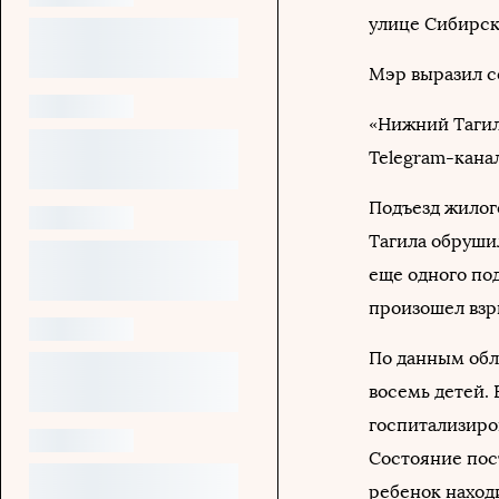
улице Сибирск
Мэр выразил с
«Нижний Тагил 
Telegram-кана
Подъезд жилог
Тагила обруши
еще одного по
произошел взры
По данным обла
восемь детей.
госпитализиро
Состояние пос
ребенок наход