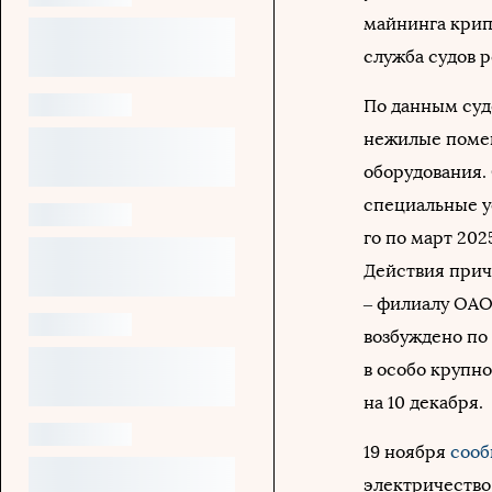
майнинга крип
служба судов р
По данным суд
нежилые помещ
оборудования.
специальные у
го по март 202
Действия при
– филиалу ОАО
возбуждено по 
в особо крупн
на 10 декабря.
19 ноября
сооб
электричество