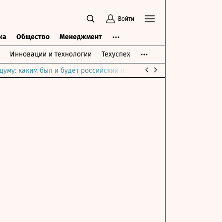
Войти
ка
Общество
Менеджмент
Инновации и технологии
Техуспех
думу: каким был и будет российский парламент
Война на Ближне