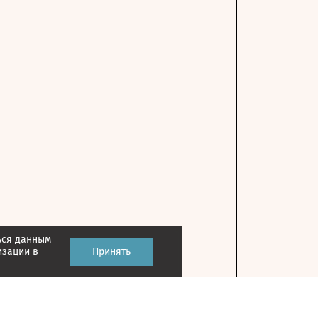
ься данным
изации в
Принять