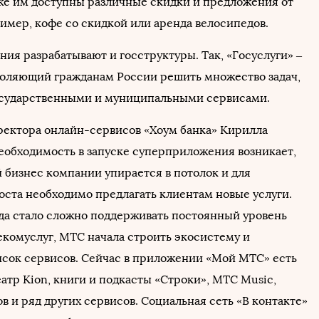
кже им доступны различные скидки и предложения от
ример, кофе со скидкой или аренда велосипедов.
ия разрабатывают и госструктуры. Так, «Госуслуги» –
воляющий гражданам России решить множество задач,
осударственными и муниципальными сервисами.
ектора онлайн-сервисов «Хоум банка» Кирилла
еобходимость в запуске суперприложения возникает,
й бизнес компании упирается в потолок и для
оста необходимо предлагать клиентам новые услуги.
да стало сложно поддерживать постоянный уровень
екомуслуг, МТС начала строить экосистему и
сок сервисов. Сейчас в приложении «Мой МТС» есть
атр Kion, книги и подкасты «Строки», МТС Music,
в и ряд других сервисов. Социальная сеть «В контакте»