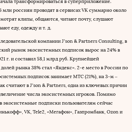
. начала трансформироваться в суперприложение.
6 млн россиян проводят в сервисах VK суммарно около
смотрят клипы, общаются, читают почту, слушают
ают еду, одежду и т. д.
едовательской компании J’son & Partners Consulting, в
йский рынок экосистемных подписок вырос на 24% в
21 г. и составил 58,1 млрд руб. Крупнейшей
долей рынка 38% стал «Яндекс». 2-е место в России по
осистемных подписок занимает МТС (21%), на 3-м –
Как считают в J’son & Partners, одна из ключевых причин
 увеличение числа экосистемных игроков. Помимо
в экосистемные подписки пользователям сейчас
нькофф», VK, Tele2, «Мегафон», Газпромбанк, Ozon и