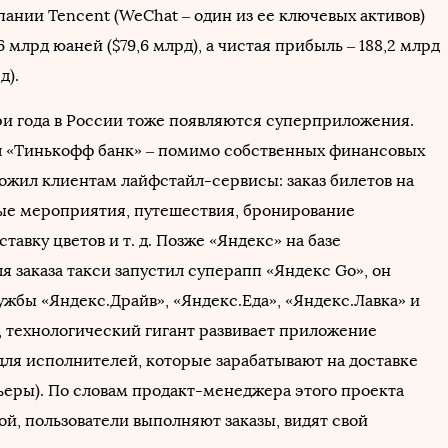
пании Tencent (WeChat – один из ее ключевых активов)
6 млрд юаней ($79,6 млрд), а чистая прибыль – 188,2 млрд
д).
ри года в России тоже появляются суперприложения.
 «Тинькофф банк» – помимо собственных финансовых
ложил клиентам лайфстайл-сервисы: заказ билетов на
ые мероприятия, путешествия, бронирование
ставку цветов и т. д. Позже «Яндекс» на базе
 заказа такси запустил суперапп «Яндекс Go», он
ужбы «Яндекс.Драйв», «Яндекс.Еда», «Яндекс.Лавка» и
о, технологический гигант развивает приложение
для исполнителей, которые зарабатывают на доставке
рьеры). По словам продакт-менеджера этого проекта
й, пользователи выполняют заказы, видят свой