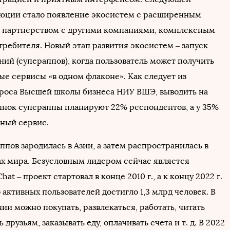
юции стало появление экосистем с расширенным
, партнерством с другими компаниями, комплексным
требителя. Новый этап развития экосистем – запуск
ий (супераппов), когда пользователь может получить
ые сервисы «в одном флаконе». Как следует из
проса Высшей школы бизнеса НИУ ВШЭ, выводить на
нок супераппы планируют 22% респондентов, а у 35%
бный сервис.
пов зародилась в Азии, а затем распространилась в
ах мира. Безусловным лидером сейчас является
at – проект стартовал в конце 2010 г., а к концу 2022 г.
 активных пользователей достигло 1,3 млрд человек. В
и можно покупать, развлекаться, работать, читать
 друзьям, заказывать еду, оплачивать счета и т. д. В 2022