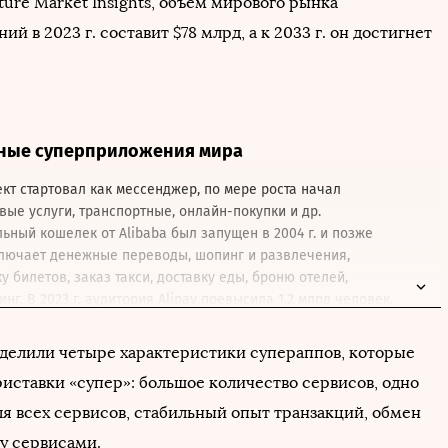
ure Market Insights, объем мирового рынка
й в 2023 г. составит $78 млрд, а к 2033 г. он достигнет
ные суперприложения мира
ект стартовал как мессенджер, по мере роста начал
ые услуги, транспортные, онлайн-покупки и др.
ильный кошелек от Alibaba был запущен в 2004 г. и позже
ключает денежные переводы, шопинг и развлечения,
у билетов, заказ такси, доставку еды, броню отелей,
нг. В 2023 г. аудитория Alipay превысила 1,2 млрд человек.
риложение стартовало в 2015 г. как мототакси, а сейчас это
п с платежной системой, доставкой еды, заказом
ределили четыре характеристики супераппов, которые
риставки «супер»: большое количество сервисов, одно
начально сервис предлагал услуги такси и доставки, позже
кутеров, велосипедов, бронирование отелей, страхование и
я всех сервисов, стабильный опыт транзакций, обмен
ольшую часть рынка доставки еды в Юго-Восточной Азии.
у сервисами.