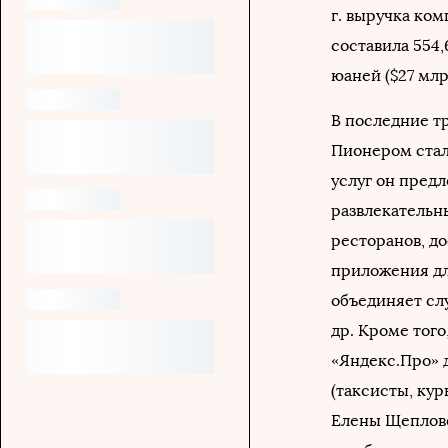
г. выручка ком
составила 554,
юаней ($27 млр
В последние т
Пионером стал
услуг он пред
развлекательн
ресторанов, до
приложения для
объединяет сл
др. Кроме тог
«Яндекс.Про» 
(таксисты, ку
Елены Щеплово