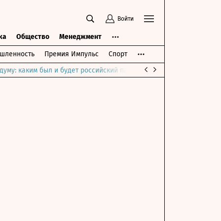
Войти
ка
Общество
Менеджмент
шленность
Премия Импульс
Спорт
думу: каким был и будет российский парламент
Война на Ближне