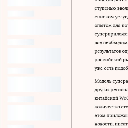
ступенью эвол
списком услуг
опытом для по
суперприложен
все необходим
результатов о
российский ры
уже есть подо
Модель суперап
других регион
китайский WeCh
количество его
этом приложени
новости, писать