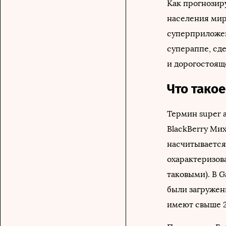
Как прогнозиру
населения мир
суперприложен
супераппе, сд
и дорогостоящ
Что тако
Термин super 
BlackBerry Мих
насчитывается
охарактеризов
таковыми). В 
были загружены
имеют свыше 2