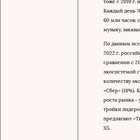
тоже с 2019 г
Каждый день 7
60 млн часов: 
музыку, заказыв
По данным иссл
2022 г. росси
сравнении с 20
экосистемой с 
количеству эк
«Сбер» (18%). 
роста рынка –
тройки лидеро
предлагают «Ти
X5.