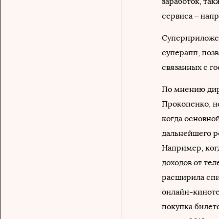
заработок, та
сервиса – нап
Суперприложен
суперапп, поз
связанных с г
По мнению дир
Прокопенко, н
когда основно
дальнейшего р
Например, ког
доходов от тел
расширила спи
онлайн-киноте
покупка билето