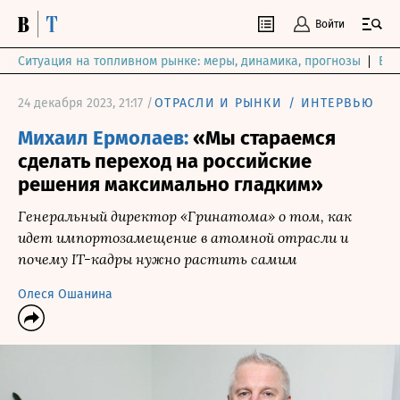
Войти
Ситуация на топливном рынке: меры, динамика, прогнозы
Выб
24 декабря 2023, 21:17 /
ОТРАСЛИ И РЫНКИ
/
ИНТЕРВЬЮ
Михаил Ермолаев:
«Мы стараемся
сделать переход на российские
решения максимально гладким»
Генеральный директор «Гринатома» о том, как
идет импортозамещение в атомной отрасли и
почему IT-кадры нужно растить самим
Олеся Ошанина