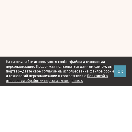
На нашем сайте используются cookie-файлы и технологии
персонализации. Продолжая пользоваться данным сайтом, вы
ОК
подтверждаете свое
согласие
на использование файлов cookie
и технологий персонализации в соответствии с
Политикой в
отношении обработки персональных данных.