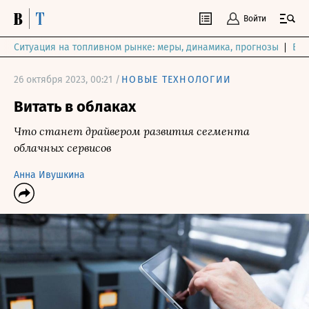
Войти
Ситуация на топливном рынке: меры, динамика, прогнозы
Выб
26 октября 2023, 00:21 /
НОВЫЕ ТЕХНОЛОГИИ
Витать в облаках
Что станет драйвером развития сегмента
облачных сервисов
Анна Ивушкина