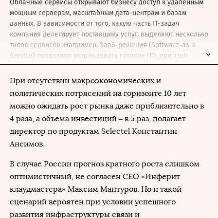
Облачные сервисы открывают бизнесу доступ к удаленным
мощным серверам, масштабным дата-центрам и базам
данных. В зависимости от того, какую часть IT-задач
компания делегирует поставщику услуг, выделяют несколько
типов сервисов. Например, SaaS-решения (Software-as-a-
Service) позволяют использовать готовое ПО, при этом
инфраструктуру содержит поставщик услуг. PaaS (Platform-
as-a-Service) предоставляет облачную платформу для
При отсутствии макроэкономических и
разработки ПО и приложений, а IaaS (Infrastructure-as-a-
политических потрясений на горизонте 10 лет
Service) дает возможность настраивать операционную
можно ожидать рост рынка даже приблизительно в
систему сервера и управлять базами данных. Также сейчас
4 раза, а объема инвестиций – в 5 раз, полагает
развиваются системы CaaS (Container-as-a-Service –
разновидность IaaS), DBaaS (Database as a Service,
директор по продуктам Selectel Константин
облачные базы данных), RPAaaS (Robotic Process Automation
Ансимов.
as a Service – облачное ПО на основе роботизированной
автоматизации и интеллектуальных систем).
В случае России прогноз кратного роста слишком
оптимистичный, не согласен CEO «Инферит
клаудмастера» Максим Мантуров. Но и такой
сценарий вероятен при условии успешного
развития инфраструктуры связи и