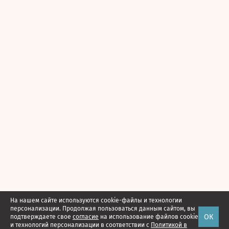
На нашем сайте используются cookie-файлы и технологии
персонализации. Продолжая пользоваться данным сайтом, вы
ОК
подтверждаете свое
согласие
на использование файлов cookie
и технологий персонализации в соответствии с
Политикой в