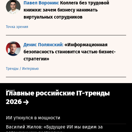
Павел Воронин:
Коллега без трудовой
книжки: зачем бизнесу нанимать
виртуальных сотрудников
Точка зрения
Денис Полянский:
«Информационная
безопасность становится частью бизнес-
стратегии»
Тренды
/
Интервью
Сюжет
Главные российские IT-тренды
2026
ИИ уткнулся в мощности
Василий Жилов: «Будущее ИИ мы видим за