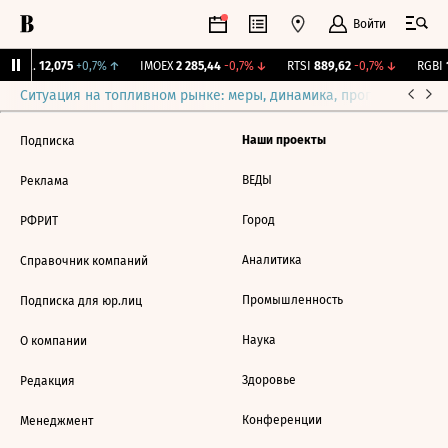
Войти
Бирж.
12,075
+0,7%
↑
IMOEX
2 285,44
-0,7%
↓
RTSI
889,62
-0,7%
↓
RGBI
1
Ситуация на топливном рынке: меры, динамика, прогнозы
Выб
Наши проекты
Подписка
ВЕДЫ
Реклама
Город
РФРИТ
Аналитика
Справочник компаний
Промышленность
Подписка для юр.лиц
Наука
О компании
Здоровье
Редакция
Конференции
Менеджмент