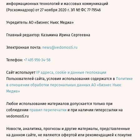
информационных технологий и массовых коммуникаций
(Роскомнадзор) от 27 ноября 2020 г. ЭЛ № ФС 77-79546
Учредитель: АО «Бизнес Ньюс Медиа»
Главный редактор: Казьмина Ирина Сергеевна
Электронная почта:
news@vedomosti.ru
Телефон:
+7 495 956-34-58
Сайт использует
IP адреса, cookie и данные геолокации
Пользователей сайта, условия использования содержатся в
Политике
в отношении обработки персональных данных АО «Бизнес Ньюс
Медиа»
Любое использование материалов допускается только при
соблюдении
правил перепечатки
и при наличии гиперссылки на
vedomosti.ru
Новости, аналитика, прогнозы и другие материалы, представленные
на данном сайте, не являются офертой или рекомендацией к покупке