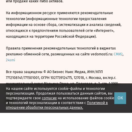
или продаже каких-либо активов.
На информационном ресурсе применяются рекомендательные
технологии (информационные технологии предоставления
информации на основе сбора, систематизации и анализа сведений,
относящихся к предпочтениям пользователей сети «Интернет»,
находящихся на территории Российской Федерации).
Правила применения рекомендательных технологий в виджетах
рекламно-обменной сети, размещенных на сайте vedomosti.ru:
СМИ2
,
24smi
Все права защищены © АО Бизнес Ньюс Медиа, ИНН/КПП
7712108141/771501001, ОГРН 1027739124775, 127018, г. Москва, вн.тер.г.
муниципальный округ Марьина Роща, ул. Полковая, д. 3, стр. 1 1999—
На нашем сайте используются cookie-файлы и технологии
2026
персонализации. Продолжая пользоваться данным сайтом, вы
ОК
подтверждаете свое
согласие
на использование файлов cookie
и технологий персонализации в соответствии с
Политикой в
отношении обработки персональных данных.