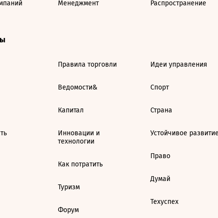
мпаний
Менеджмент
Распространение
ты
Правила торговли
Идеи управления
Ведомости&
Спорт
Капитал
Страна
ть
Инновации и
Устойчивое развити
технологии
Право
Как потратить
Думай
Туризм
Техуспех
Форум