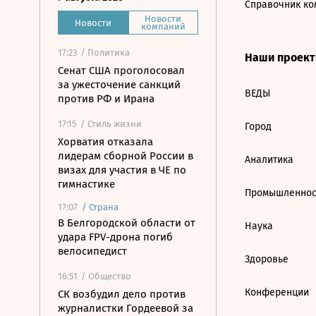
Справочник ко
Новости
Новости
компаний
17:23
/ Политика
Наши проек
Сенат США проголосовал
за ужесточение санкций
ВЕДЫ
против РФ и Ирана
17:15
/ Стиль жизни
Город
Хорватия отказала
лидерам сборной России в
Аналитика
визах для участия в ЧЕ по
гимнастике
Промышленнос
17:07
/
Страна
В Белгородской области от
Наука
удара FPV-дрона погиб
велосипедист
Здоровье
16:51
/ Общество
Конференции
СК возбудил дело против
журналистки Гордеевой за