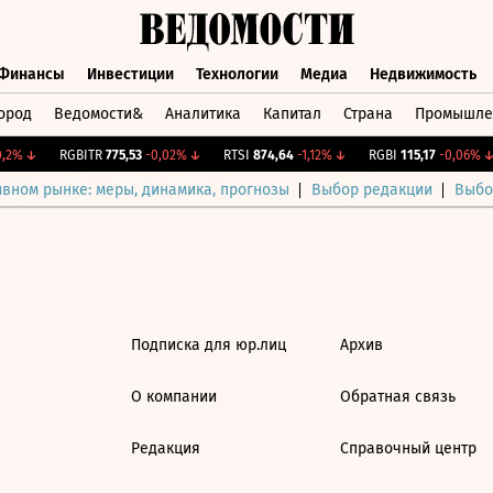
Финансы
Инвестиции
Технологии
Медиа
Недвижимость
ород
Ведомости&
Аналитика
Капитал
Страна
Промышле
а
Финансы
Инвестиции
Технологии
Медиа
Недвижимос
,2%
↓
RGBITR
775,53
-0,02%
↓
RTSI
874,64
-1,12%
↓
RGBI
115,17
-0,06%
↓
ивном рынке: меры, динамика, прогнозы
Выбор редакции
Выбо
Подписка для юр.лиц
Архив
О компании
Обратная связь
Редакция
Справочный центр