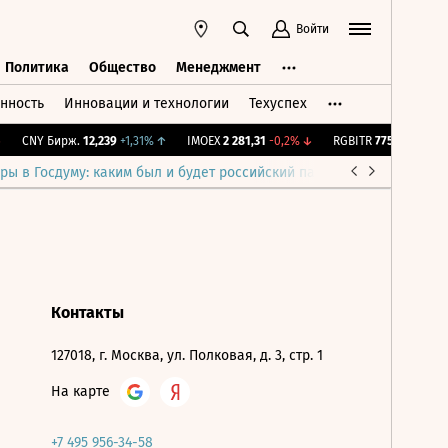
Войти
Политика
Общество
Менеджмент
нность
Инновации и технологии
Техуспех
ть
Политика
Общество
Менеджмент
CNY Бирж.
12,239
+1,31%
↑
IMOEX
2 281,31
-0,2%
↓
RGBITR
775,53
-0,02%
ры в Госдуму: каким был и будет российский парламент
Война н
Контакты
127018, г. Москва, ул. Полковая, д. 3, стр. 1
На карте
+7 495 956-34-58