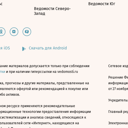
ьс
Ведомости Юг
Ведомости Северо-
Запад
я iOS
Скачать для Android
ание материалов допускается только при соблюдении
Сетевое изд
атки
и при наличии гиперссылки на vedomosti.ru
Решение Фе
ка, прогнозы и другие материалы, представленные на
информацио
 являются офертой или рекомендацией к покупке или
от 27 ноября
ибо активов.
Учредитель
ном ресурсе применяются рекомендательные
ормационные технологии предоставления информации
Главный ре
 систематизации и анализа сведений, относящихся к
ользователей сети «Интернет», находящихся на
Электронна