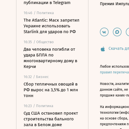
публикации в Telegram
Премия Импул
16:46
/ Политика
The Atlantic: Маск запретил
Украине использовать
Starlink для ударов по РФ
16:35
/ Общество
Скачать дл
Два человека погибли от
удара БПЛА по
многоквартирному дому в
Керчи
Любое использов
правил перепеч
16:32
/ Бизнес
Сбор тепличных овощей в
Новости, аналити
РФ вырос на 3,5% до 1 млн
данном сайте, не
тонн
продаже каких-л
16:23
/ Политика
На информацион
Суд США остановил проект
технологии (инф
строительства бального
на основе сбора,
зала в Белом доме
предпочтениям п