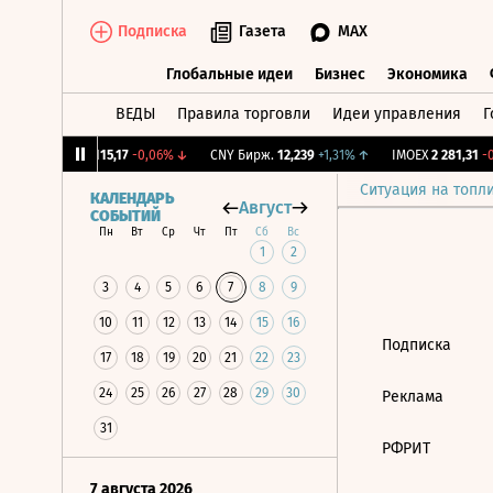
Подписка
Газета
MAX
Глобальные идеи
Бизнес
Экономика
ВЕДЫ
Правила торговли
Идеи управления
Г
Глобальные идеи
Бизнес
Экономик
12%
↓
RGBI
115,17
-0,06%
↓
CNY Бирж.
12,239
+1,31%
↑
IMOEX
2 281,31
-0
Ситуация на топл
КАЛЕНДАРЬ
Август
СОБЫТИЙ
Пн
Вт
Ср
Чт
Пт
Сб
Вс
1
2
3
4
5
6
7
8
9
10
11
12
13
14
15
16
Подписка
17
18
19
20
21
22
23
24
25
26
27
28
29
30
Реклама
31
РФРИТ
7 августа 2026