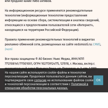
или продаже каких-либо активов.
На информационном ресурсе применяются рекомендательные
технологии (информационные технологии предоставления
информации на основе сбора, систематизации и анализа сведений,
относящихся к предпочтениям пользователей сети «Интернет»,
находящихся на территории Российской Федерации).
Правила применения рекомендательных технологий в виджетах
рекламно-обменной сети, размещенных на сайте vedomosti.ru:
СМИ2
,
24smi
Все права защищены © АО Бизнес Ньюс Медиа, ИНН/КПП
7712108141/771501001, ОГРН 1027739124775, 127018, г. Москва, вн.тер.г.
муниципальный округ Марьина Роща, ул. Полковая, д. 3, стр. 1 1999—
На нашем сайте используются cookie-файлы и технологии
2026
персонализации. Продолжая пользоваться данным сайтом, вы
ОК
подтверждаете свое
согласие
на использование файлов cookie
и технологий персонализации в соответствии с
Политикой в
отношении обработки персональных данных.