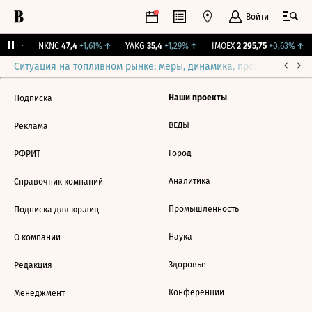
Войти
08%
↑
NKNC
47,4
+1,61%
↑
YAKG
35,4
+1,29%
↑
IMOEX
2 295,75
+0,63%
↑
Ситуация на топливном рынке: меры, динамика, прогнозы
Выб
Наши проекты
Подписка
ВЕДЫ
Реклама
Город
РФРИТ
Аналитика
Справочник компаний
Промышленность
Подписка для юр.лиц
Наука
О компании
Здоровье
Редакция
Конференции
Менеджмент