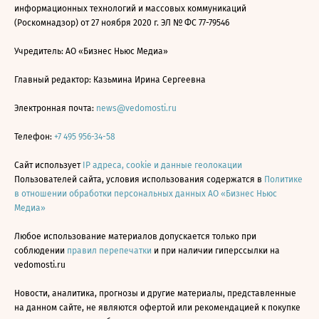
информационных технологий и массовых коммуникаций
(Роскомнадзор) от 27 ноября 2020 г. ЭЛ № ФС 77-79546
Учредитель: АО «Бизнес Ньюс Медиа»
Главный редактор: Казьмина Ирина Сергеевна
Электронная почта:
news@vedomosti.ru
Телефон:
+7 495 956-34-58
Сайт использует
IP адреса, cookie и данные геолокации
Пользователей сайта, условия использования содержатся в
Политике
в отношении обработки персональных данных АО «Бизнес Ньюс
Медиа»
Любое использование материалов допускается только при
соблюдении
правил перепечатки
и при наличии гиперссылки на
vedomosti.ru
Новости, аналитика, прогнозы и другие материалы, представленные
на данном сайте, не являются офертой или рекомендацией к покупке