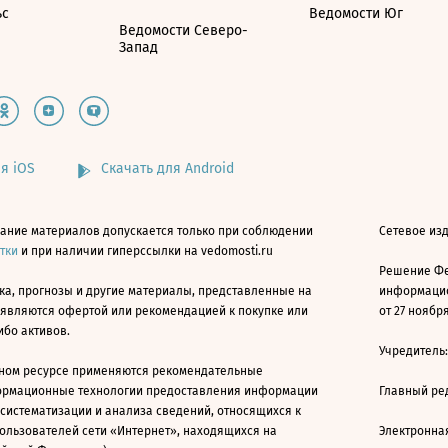
ьс
Ведомости Юг
Ведомости Северо-
Запад
я iOS
Скачать для Android
ание материалов допускается только при соблюдении
Сетевое изд
атки
и при наличии гиперссылки на vedomosti.ru
Решение Фе
ка, прогнозы и другие материалы, представленные на
информацио
 являются офертой или рекомендацией к покупке или
от 27 ноября
ибо активов.
Учредитель
ном ресурсе применяются рекомендательные
ормационные технологии предоставления информации
Главный ре
 систематизации и анализа сведений, относящихся к
ользователей сети «Интернет», находящихся на
Электронна