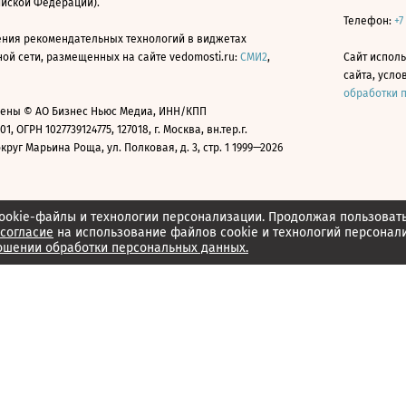
ийской Федерации).
Телефон:
+7
ния рекомендательных технологий в виджетах
й сети, размещенных на сайте vedomosti.ru:
СМИ2
,
Сайт испол
сайта, усл
обработки 
ены © АО Бизнес Ньюс Медиа, ИНН/КПП
01, ОГРН 1027739124775, 127018, г. Москва, вн.тер.г.
уг Марьина Роща, ул. Полковая, д. 3, стр. 1 1999—2026
ookie-файлы и технологии персонализации. Продолжая пользоват
согласие
на использование файлов cookie и технологий персонал
ошении обработки персональных данных.