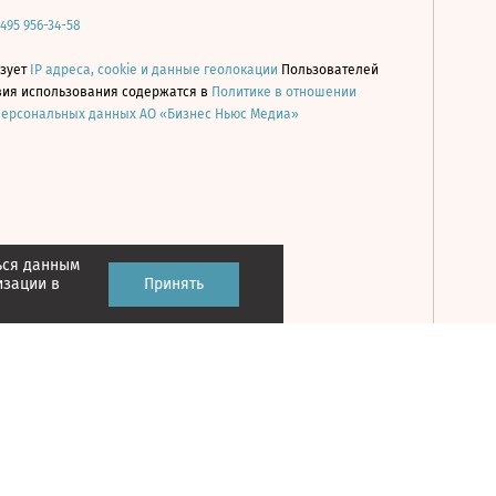
 495 956-34-58
ьзует
IP адреса, cookie и данные геолокации
Пользователей
овия использования содержатся в
Политике в отношении
персональных данных АО «Бизнес Ньюс Медиа»
ься данным
Принять
изации в