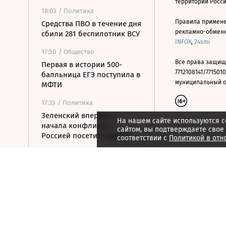
территории Росс
18:03
/ Политика
Правила примене
Средства ПВО в течение дня
рекламно-обменно
сбили 281 беспилотник ВСУ
INFOX
,
24smi
17:50
/ Общество
Все права защищ
Первая в истории 500-
7712108141/7715010
балльница ЕГЭ поступила в
муниципальный окр
МФТИ
17:33
/ Политика
Зеленский впервые с
На нашем сайте используются c
начала конфликта с
сайтом, вы подтверждаете свое
Россией посетит Сербию
соответствии с
Политикой в отн
17:22
/ Бизнес
Путин подписал указ о
выводе «Шереметьево» из
списка стратегических
предприятий
17:05
/ Политика