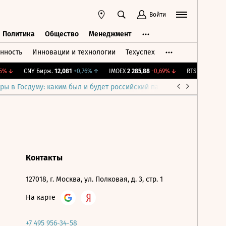
Войти
Политика
Общество
Менеджмент
нность
Инновации и технологии
Техуспех
ть
Политика
Общество
Менеджмент
%
↓
CNY Бирж.
12,081
+0,76%
↑
IMOEX
2 285,88
-0,69%
↓
RTSI
884,56
-1,
ры в Госдуму: каким был и будет российский парламент
Война н
Контакты
127018, г. Москва, ул. Полковая, д. 3, стр. 1
На карте
+7 495 956-34-58