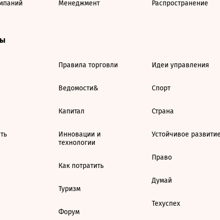
мпаний
Менеджмент
Распространение
ты
Правила торговли
Идеи управления
Ведомости&
Спорт
Капитал
Страна
ть
Инновации и
Устойчивое развити
технологии
Право
Как потратить
Думай
Туризм
Техуспех
Форум