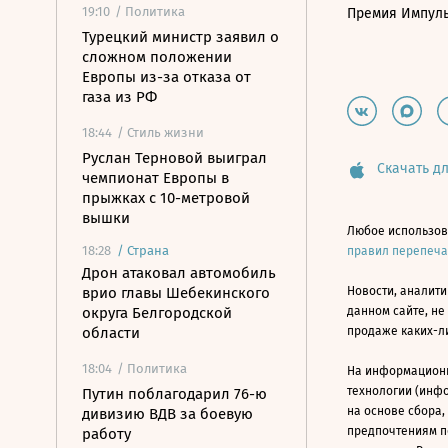
19:10
/ Политика
Премия Импул
Турецкий министр заявил о
сложном положении
Европы из-за отказа от
газа из РФ
18:44
/ Стиль жизни
Руслан Терновой выиграл
Скачать дл
чемпионат Европы в
прыжках с 10-метровой
вышки
Любое использов
18:28
/
Страна
правил перепеч
Дрон атаковал автомобиль
врио главы Шебекинского
Новости, аналити
округа Белгородской
данном сайте, не
области
продаже каких-л
18:04
/ Политика
На информацион
технологии (инф
Путин поблагодарил 76-ю
на основе сбора,
дивизию ВДВ за боевую
предпочтениям п
работу