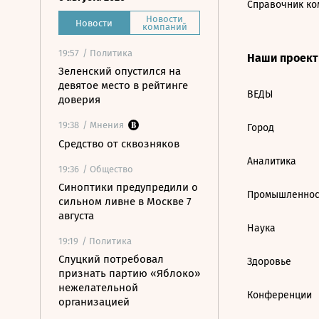
Справочник ко
Новости
Новости
компаний
19:57
/ Политика
Наши проек
Зеленский опустился на
девятое место в рейтинге
ВЕДЫ
доверия
19:38
/ Мнения
Город
Средство от сквозняков
Аналитика
19:36
/ Общество
Синоптики предупредили о
Промышленнос
сильном ливне в Москве 7
августа
Наука
19:19
/ Политика
Слуцкий потребовал
Здоровье
признать партию «Яблоко»
нежелательной
Конференции
организацией