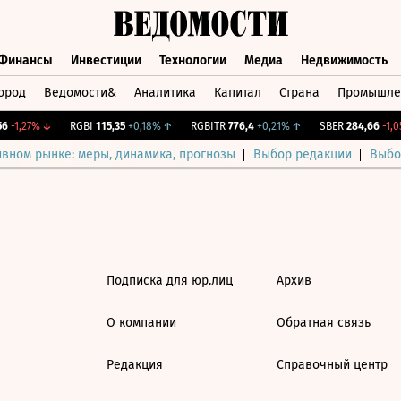
Финансы
Инвестиции
Технологии
Медиа
Недвижимость
ород
Ведомости&
Аналитика
Капитал
Страна
Промышле
а
Финансы
Инвестиции
Технологии
Медиа
Недвижимос
-1,27%
↓
RGBI
115,35
+0,18%
↑
RGBITR
776,4
+0,21%
↑
SBER
284,66
-1,05
ивном рынке: меры, динамика, прогнозы
Выбор редакции
Выбо
Подписка для юр.лиц
Архив
О компании
Обратная связь
Редакция
Справочный центр