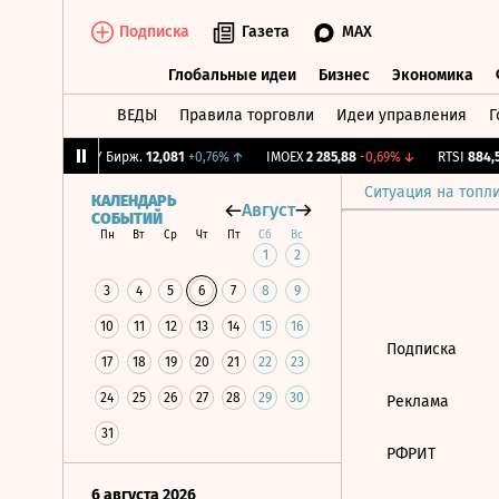
Подписка
Газета
MAX
Глобальные идеи
Бизнес
Экономика
ВЕДЫ
Правила торговли
Идеи управления
Г
Глобальные идеи
Бизнес
Экономик
1,05%
↓
CNY Бирж.
12,081
+0,76%
↑
IMOEX
2 285,88
-0,69%
↓
RTSI
884,56
Ситуация на топл
КАЛЕНДАРЬ
Август
СОБЫТИЙ
Пн
Вт
Ср
Чт
Пт
Сб
Вс
1
2
3
4
5
6
7
8
9
10
11
12
13
14
15
16
Подписка
17
18
19
20
21
22
23
24
25
26
27
28
29
30
Реклама
31
РФРИТ
6 августа 2026